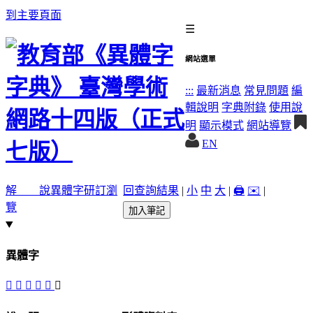
到主要頁面
☰
網站選單
:::
最新消息
常見問題
編
輯說明
字典附錄
使用說
明
顯示模式
網站導覽
EN
解 說
異體字
研訂瀏
回查詢結果
|
小
中
大
|
🖨️
✉️
|
覽
加入筆記
異體字
𠤯
𠥀
󷮠
𦈧
𦈶
󷮡