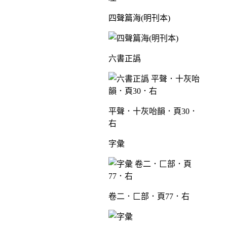
四聲篇海(明刊本)
六書正譌
平聲．十灰咍韻．頁30．
右
字彙
卷二．匚部．頁77．右