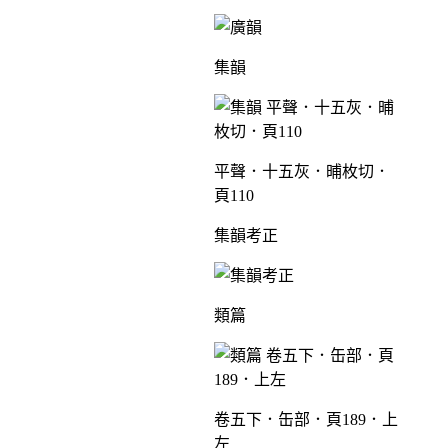
集韻
平聲．十五灰．晡枚切．
頁110
集韻考正
類篇
卷五下．缶部．頁189．上
左