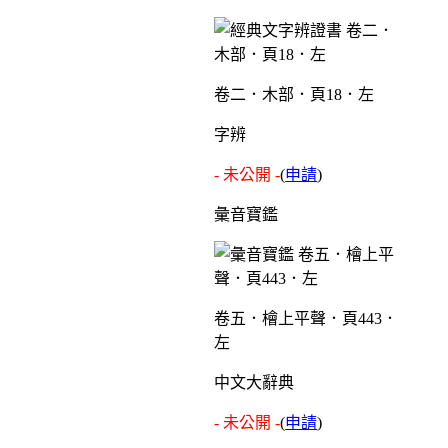
卷二．木部．頁18．左
字辨
- 未公開 -
(
申請
)
彙音寶鑑
卷五．檜上平聲．頁443．
左
中文大辭典
- 未公開 -
(
申請
)