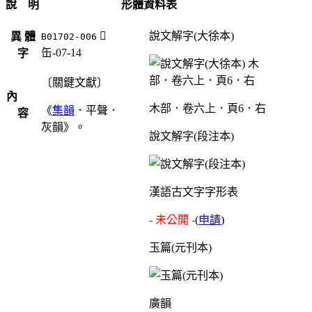
說 明
形體資料表
󷮡
說文解字(大徐本)
異 體
B01702-006
缶-07-14
字
〔關鍵文獻〕
內
木部．卷六上．頁6．右
《
集韻
．平聲．
容
灰韻》。
說文解字(段注本)
漢語古文字字形表
- 未公開 -
(
申請
)
玉篇(元刊本)
廣韻