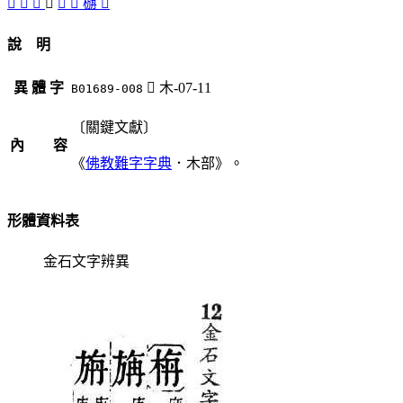
𣑪
󷮕
󷮖
󷮗
󷮔
󷮒
㮵
󷮓
說 明
異 體 字
󷮗
木-07-11
B01689-008
〔關鍵文獻〕
內 容
《
佛教難字字典
．木部》。
形體資料表
金石文字辨異