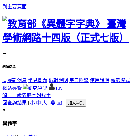
到主要頁面
☰
網站選單
:::
最新消息
常見問題
編輯說明
字典附錄
使用說明
顯示模式
網站導覽
EN
解 說
異體字
附錄字
回查詢結果
|
小
中
大
|
🖨️
✉️
|
加入筆記
異體字