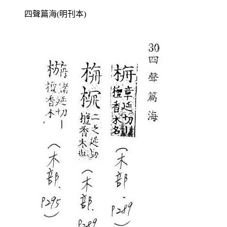
四聲篇海(明刊本)