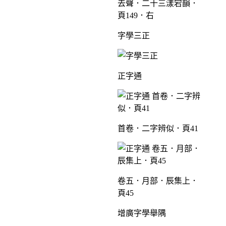
去聲．二十三漾宕韻．
頁149．右
字學三正
正字通
首卷．二字辨似．頁41
卷五．月部．辰集上．
頁45
增廣字學舉隅