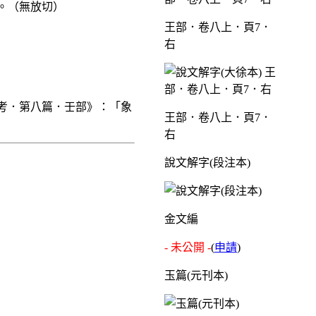
。（無放切）
王部．卷八上．頁7．
右
考．第八篇．壬部》：「象
王部．卷八上．頁7．
右
說文解字(段注本)
金文編
- 未公開 -
(
申請
)
玉篇(元刊本)