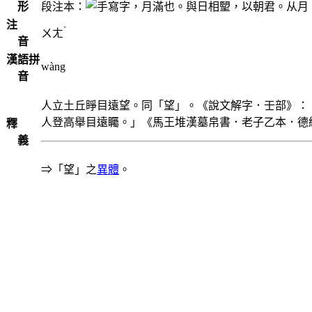
形
段注本：
，月滿也。與日相朢，以朝君。从月
注
ˋ
ㄨㄤ
音
漢語拼
wàng
音
人立土丘睜目遠望。同「望」。《說文解字．壬部》：
人登高舉目遠矚。」《馬王堆漢墓帛書．老子乙本．德
釋
義
⇒「望」之
異體
。