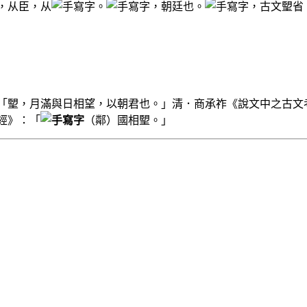
，从臣，从
。
，朝廷也。
，古文朢省
「朢，月滿與日相望，以朝君也。」清．商承祚《說文中之古文
經》：「
（鄰）國相朢。」