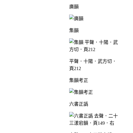
廣韻
集韻
平聲．十陽．武方切．
頁212
集韻考正
六書正譌