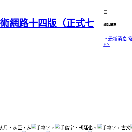
☰
網站選單
:::
最新消息
EN
从月，从臣，从
。
，朝廷也。
，古文