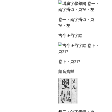
卷一．兩字辨似．頁
76．左
古今正俗字詁
卷下．頁217
彙音寶鑑
卷二．公下去聲．頁