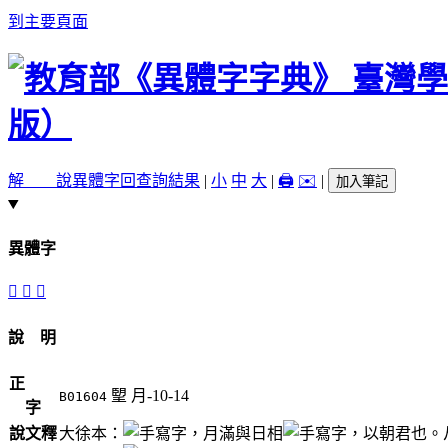
到主要頁面
解 說
異體字
回查詢結果
|
小
中
大
|
🖨️
✉️
|
加入筆記
異體字
󲭞
󲮀
𦣠
說 明
正
朢
月-10-14
B01604
字
說文釋
大徐本：
，月滿與日相
，以朝君也。