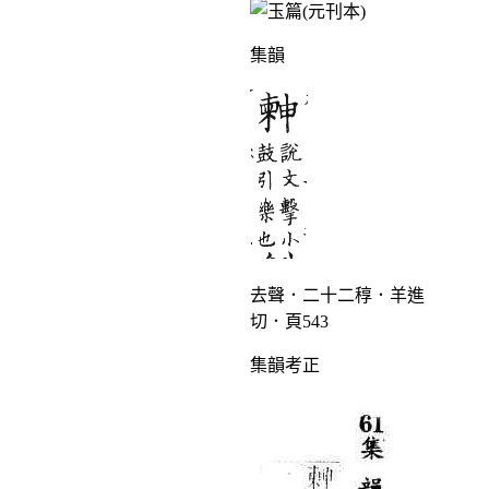
集韻
去聲．二十二稕．羊進
切．頁543
集韻考正