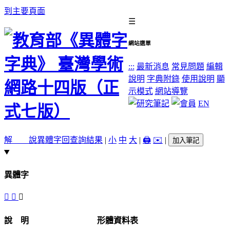
到主要頁面
☰
網站選單
:::
最新消息
常見問題
編輯
說明
字典附錄
使用說明
顯
示模式
網站導覽
EN
解 說
異體字
回查詢結果
|
小
中
大
|
🖨️
✉️
|
加入筆記
異體字
𣌾
𣍃
󷭦
說 明
形體資料表