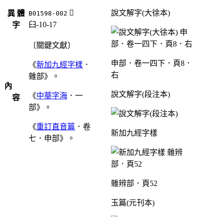
󷭦
說文解字(大徐本)
異 體
B01598-002
臼-10-17
字
〔關鍵文獻〕
申部．卷一四下．頁8．
《
新加九經字樣
．
右
雜部》。
內
說文解字(段注本)
《
中華字海
．一
容
部》。
《
重訂直音篇
．卷
新加九經字樣
七．申部》。
雜辨部．頁52
玉篇(元刊本)