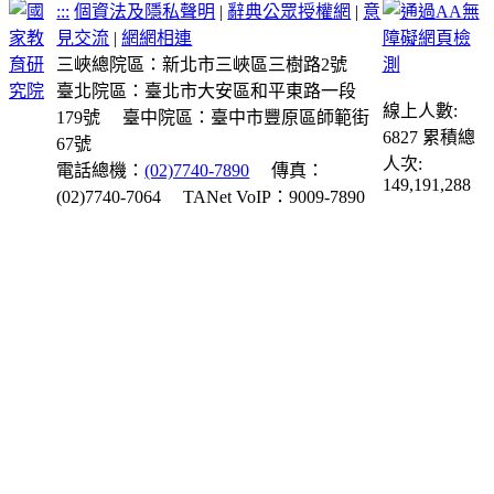
:::
個資法及隱私聲明
|
辭典公眾授權網
|
意
見交流
|
網網相連
三峽總院區：新北市三峽區三樹路2號
臺北院區：臺北市大安區和平東路一段
線上人數:
179號
臺中院區：臺中市豐原區師範街
6827
累積總
67號
人次:
電話總機：
(02)7740-7890
傳真：
149,191,288
(02)7740-7064
TANet VoIP：9009-7890