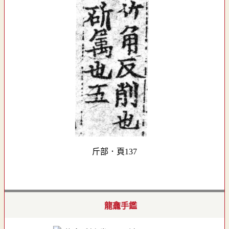
斤部．頁137
龍龕手鑑