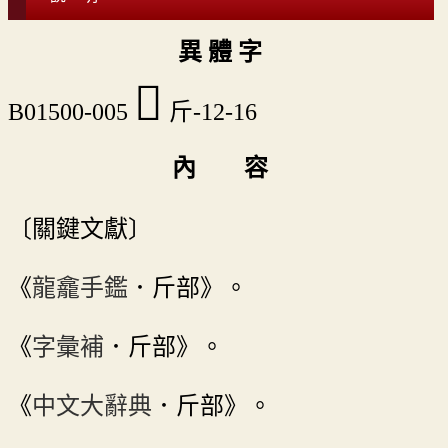
異 體 字
𣃆
B01500-005
斤-12-16
內 容
〔關鍵文獻〕
《
龍龕手鑑
．斤部》。
《
字彙補
．斤部》。
《
中文大辭典
．斤部》。