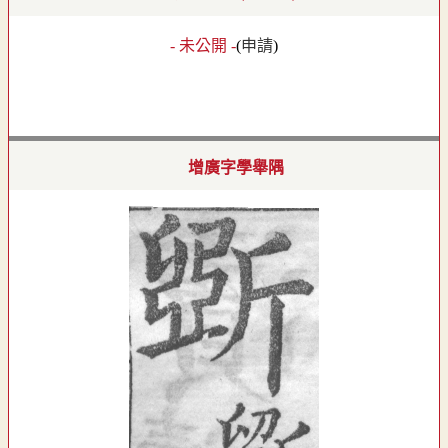
- 未公開 -
(
申請
)
增廣字學舉隅