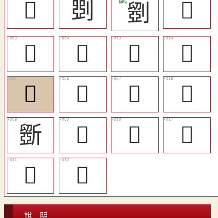
󰞌
㓸
󷪺
𣂪
𣂡
󷪷
󷪸
𣃆
𣃂
𣃃
󷪼
斵
𣃋
𣃏
󷪻
𦘣
𨮕
說 明