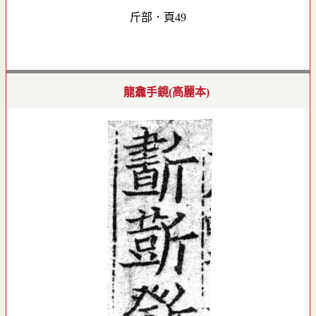
斤部．頁49
龍龕手鏡(高麗本)