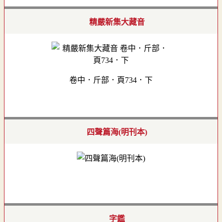
精嚴新集大藏音
卷中．斤部．頁734．下
四聲篇海(明刊本)
字鑑