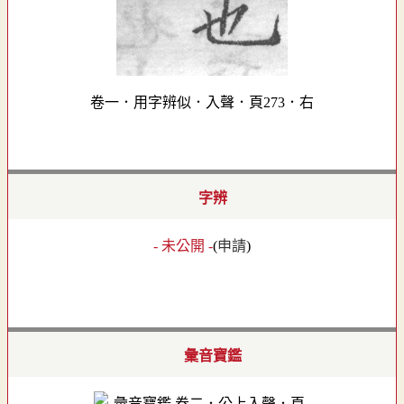
卷一．用字辨似．入聲．頁273．右
字辨
- 未公開 -
(
申請
)
彙音寶鑑