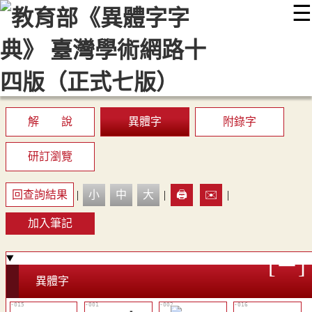
☰
:::
最新消息
常見問題
編輯說明
字典附錄
使用說明
顯示模式
網站導覽
EN
解 說
異體字
附錄字
研訂瀏覽
回查詢結果
|
小
中
大
|
🖨️
✉️
|
加入筆記
異體字