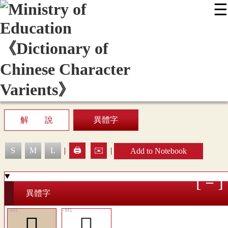
☰
:::
News
Editing Instructions
Appendix
User Guide
Display Mode
Sitemap
中
解 說
異體字
S
M
L
|
🖨️
✉️
|
Add to Notebook
異體字
󷪶
󷪵