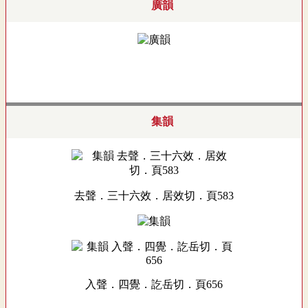
廣韻
集韻
去聲．三十六效．居效切．頁583
入聲．四覺．訖岳切．頁656