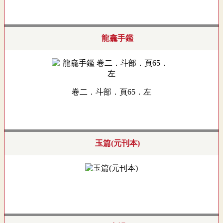
龍龕手鑑
卷二．斗部．頁65．左
玉篇(元刊本)