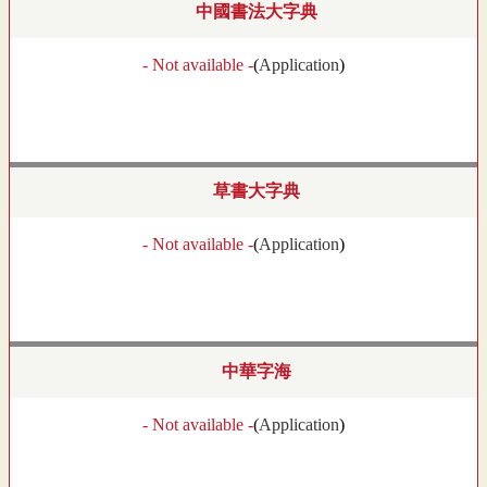
中國書法大字典
- Not available -
(
Application
)
草書大字典
- Not available -
(
Application
)
中華字海
- Not available -
(
Application
)