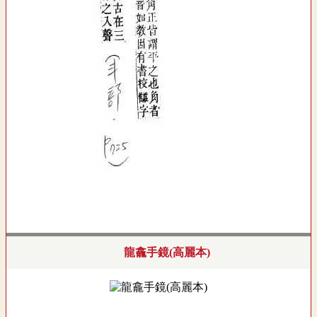
龍龕手鏡(高麗本)