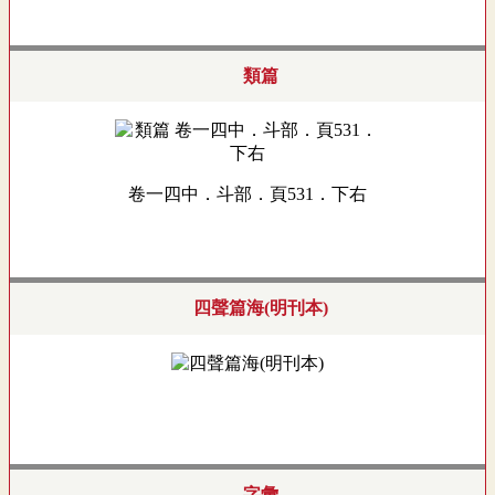
類篇
卷一四中．斗部．頁531．下右
四聲篇海(明刊本)
字彙