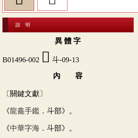
說 明
異 體 字
󷪶
B01496-002
斗-09-13
內 容
〔關鍵文獻〕
《
龍龕手鑑
．斗部》。
《
中華字海
．斗部》。