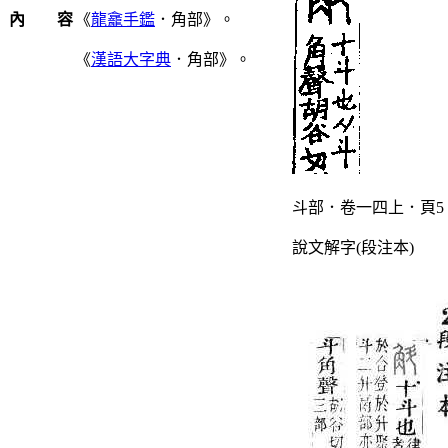
內 容
《
龍龕手鑑
．角部》。
《
漢語大字典
．角部》。
斗部．卷一四上．頁5
說文解字(段注本)