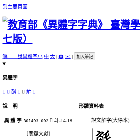
到主要頁面
解 說
異體字
小
中
大
|
🖨️
✉️
|
加入筆記
異體字
󷪫
󷪭
㪶
󷪮
󷪪
𧣈
󷪬
說 明
形體資料表
說文解字(大徐本)
異 體 字
󷪪
斗-14-18
B01493-002
〔關鍵文獻〕