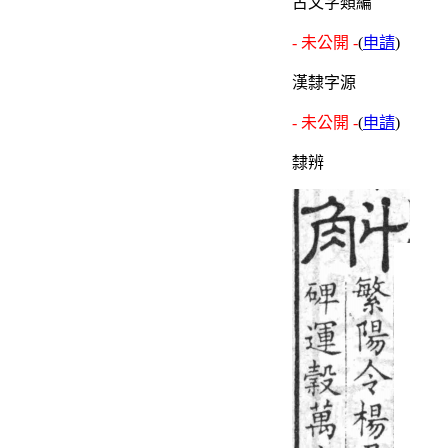
古文字類編
- 未公開 -
(
申請
)
漢隸字源
- 未公開 -
(
申請
)
隸辨