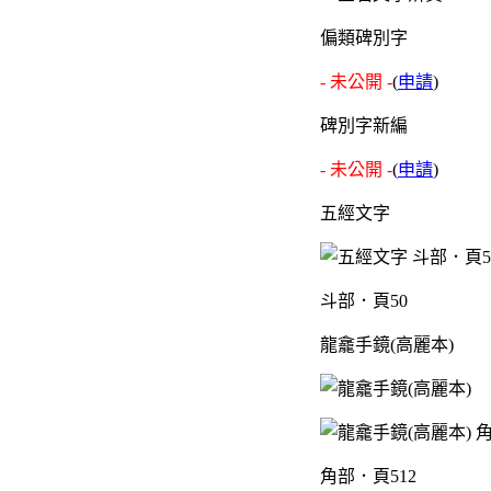
偏類碑別字
- 未公開 -
(
申請
)
碑別字新編
- 未公開 -
(
申請
)
五經文字
斗部．頁50
龍龕手鏡(高麗本)
角部．頁512