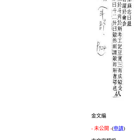
金文編
- 未公開 -
(
申請
)