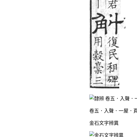
卷五．入聲．一屋．頁
金石文字辨異