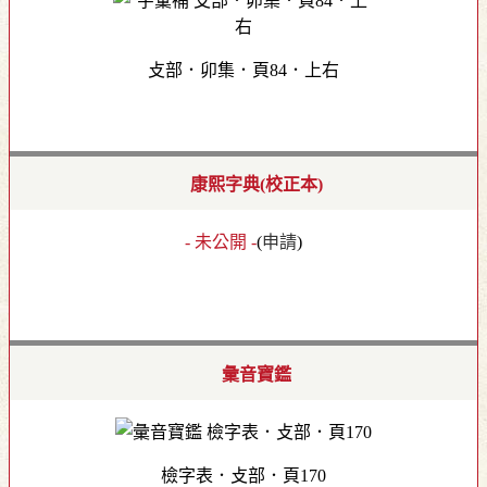
攴部．卯集．頁84．上右
康熙字典(校正本)
- 未公開 -
(
申請
)
彙音寶鑑
檢字表．攴部．頁170