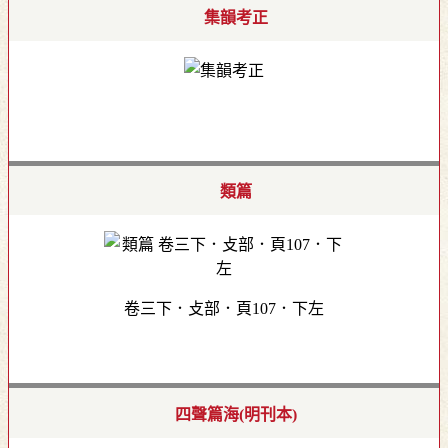
集韻考正
類篇
卷三下．攴部．頁107．下左
四聲篇海(明刊本)