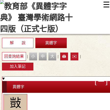
☰
:::
最新消息
常見問題
編輯說明
字典附錄
使用說明
顯示模式
網站導覽
EN
解 說
異體字
回查詢結果
|
小
中
大
|
🖨️
✉️
|
加入筆記
異體字
敱