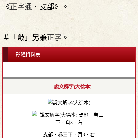
《
正字通
．攴部》。
＃「敱」另兼
正字
。
形體資料表
說文解字(大徐本)
攴部．卷三下．頁8．右