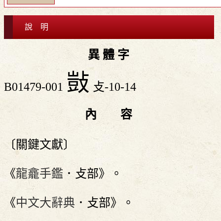
說 明
異 體 字
敱
B01479-001
攴-10-14
內 容
〔關鍵文獻〕
《
龍龕手鑑
．攴部》。
《
中文大辭典
．攴部》。