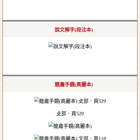
說文解字(段注本)
龍龕手鏡(高麗本)
攴部．頁529