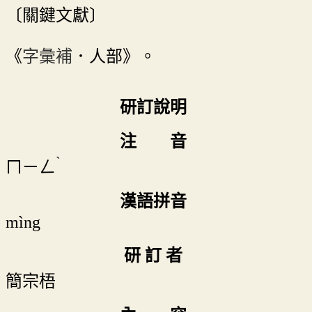
〔關鍵文獻〕
《
字彙補
．人部》。
研訂說明
注 音
ˋ
ㄇㄧㄥ
漢語拼音
mìng
研 訂 者
簡宗梧