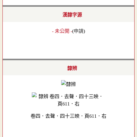
漢隸字源
- 未公開 -
(
申請
)
隸辨
卷四．去聲．四十三映．頁611．右