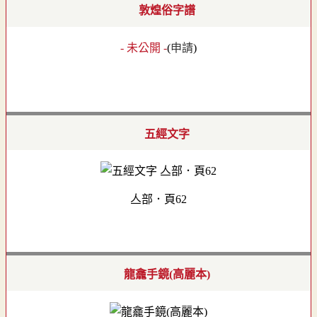
敦煌俗字譜
- 未公開 -
(
申請
)
五經文字
亼部．頁62
龍龕手鏡(高麗本)