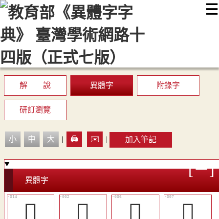
☰
:::
最新消息
常見問題
編輯說明
字典附錄
使用說明
顯示模式
網站導覽
EN
解 說
異體字
附錄字
研訂瀏覽
小
中
大
|
🖨️
✉️
|
加入筆記
異體字
󰮻
󰮵
󰮸
󰮹