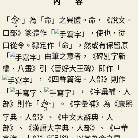
內 容
「
」為「命」之異體。命，《說文．
口部》篆體作「
」，使也，從
口從令。隸定作「命」，然或有保留原
「
」曲筆之意者，《碑別字新
編．八畫》引〈晉好大王碑〉即作「
」，《四聲篇海．人部》則作
「
、
」，《字彙補．人
部》則作「
」。《字彙補》為《康熙
字典．人部》、《中文大辭典．人
部》、《漢語大字典．人部》、《中華