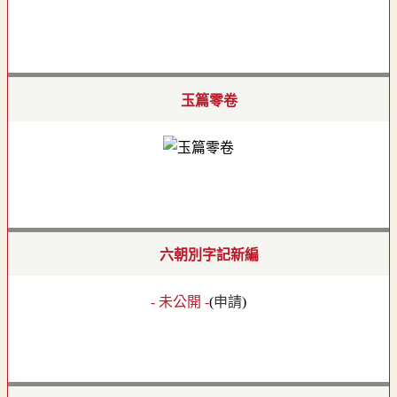
玉篇零卷
六朝別字記新編
- 未公開 -
(
申請
)