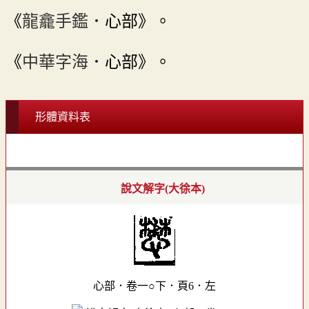
《
龍龕手鑑
．心部》。
《
中華字海
．心部》。
形體資料表
說文解字(大徐本)
心部．卷一○下．頁6．左