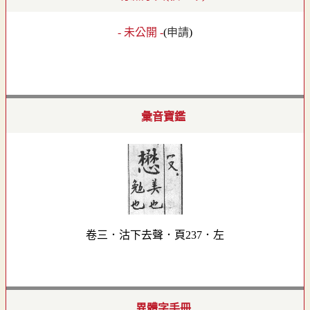
- 未公開 -
(
申請
)
彙音寶鑑
卷三．沽下去聲．頁237．左
異體字手冊