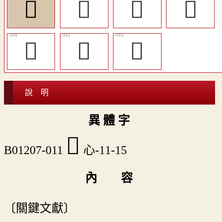
󷤏
󷤈
󷤊
󷤍
󷤎
󷤉
󷤋
說 明
異 體 字
󷤏
B01207-011
心-11-15
內 容
〔關鍵文獻〕