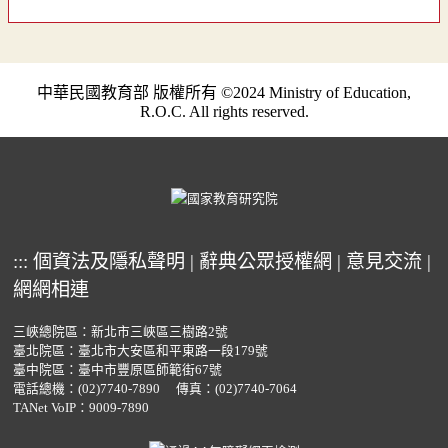
中華民國教育部 版權所有 ©2024 Ministry of Education,
R.O.C. All rights reserved.
:::
個資法及隱私聲明
|
辭典公眾授權網
|
意見交流
|
網網相連
三峽總院區：新北市三峽區三樹路2號
臺北院區：臺北市大安區和平東路一段179號
臺中院區：臺中市豐原區師範街67號
電話總機：
(02)7740-7890
傳真：(02)7740-7064
TANet VoIP：9009-7890