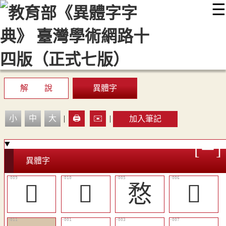
☰
:::
最新消息
常見問題
編輯說明
字典附錄
使用說明
顯示模式
網站導覽
EN
解 說
異體字
小
中
大
|
🖨️
✉️
|
加入筆記
異體字
𢘕
𢘅
愗
󷤌