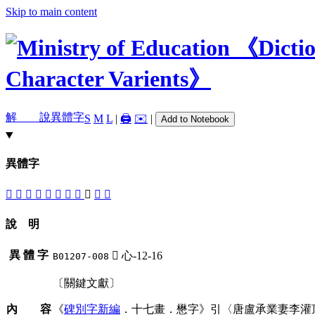
Skip to main content
解 說
異體字
S
M
L
|
🖨️
✉️
|
Add to Notebook
異體字
𢘕
𢘅
愗
󷤌
󷤏
󷤈
󷤊
󷤍
󷤎
󷤉
󷤋
說 明
異 體 字
󷤎
心-12-16
B01207-008
〔關鍵文獻〕
內 容
《
碑別字新編
．十七畫．懋字》引〈唐盧承業妻李灌