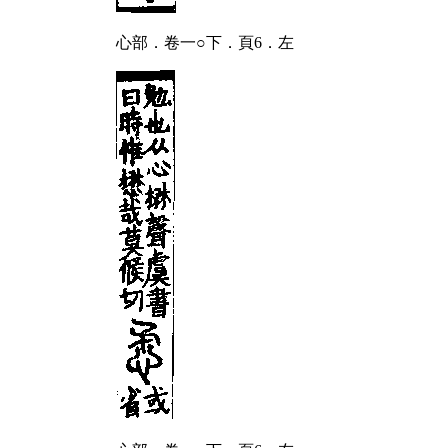
心部．卷一○下．頁6．左