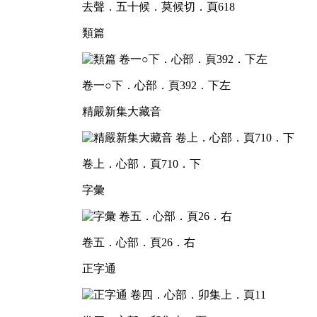
去聲．五十候．莫候切．頁618
類篇
卷一○下．心部．頁392．下左
精嚴新集大藏音
卷上．心部．頁710．下
字彙
卷五．心部．頁26．右
正字通