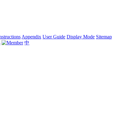
nstructions
Appendix
User Guide
Display Mode
Sitemap
中