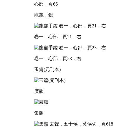
心部．頁66
龍龕手鑑
卷一．心部．頁21．右
卷一．心部．頁23．右
玉篇(元刊本)
廣韻
集韻