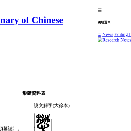
☰
網站選單
:::
News
Editing I
形體資料表
說文解字(大徐本)
頂墓誌〉。