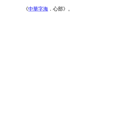
《
中華字海
．心部》。