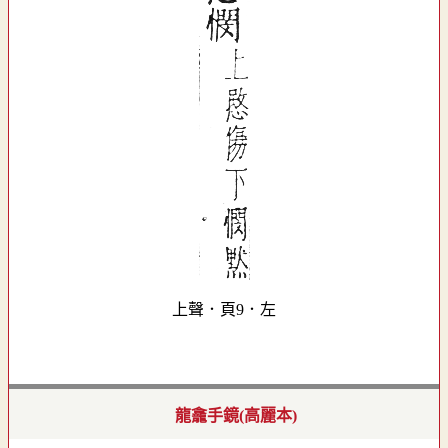
上聲．頁9．左
龍龕手鏡(高麗本)