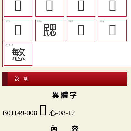
󷢅
󷡽
󷢁
󷢃
󷡾
㥸
󷢄
𢞰
慜
說 明
異 體 字
󷢂
B01149-008
心-08-12
內 容