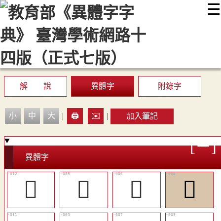
☰
:::
最新消息
常見問題
編輯說明
字典附錄
使用說明
顯示模式
網站導覽
EN
解 說
異體字
附錄字
小
中
大
|
🖨️
✉️
|
加入筆記
異體字
󷢆
󷡿
󷢀
󷢂