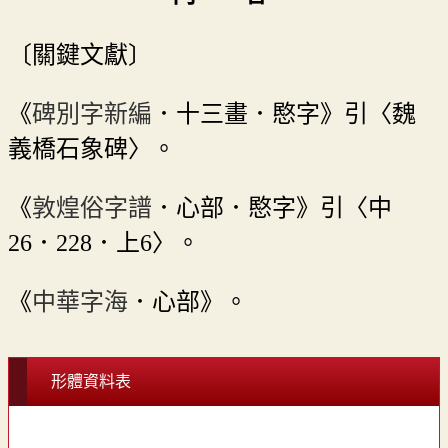
〔關鍵文獻〕
《
碑別字新編
．十三畫．愍字》引〈魏
義橋石象碑〉。
《
敦煌俗字譜
．心部．愍字》引〈中
26．228．上6〉。
《
中華字海
．心部》。
形體資料表