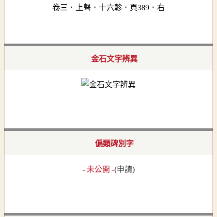
卷三．上聲．十六軫．頁389．右
金石文字辨異
偏類碑別字
- 未公開 -
(
申請
)