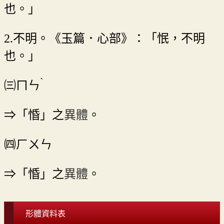
也。」
2.不明。《玉篇．心部》：「怋，不明
也。」
ˋ
㈢
ㄇㄣ
⇒「惛」之
異體
。
㈣ㄏㄨㄣ
⇒「惛」之
異體
。
形體資料表