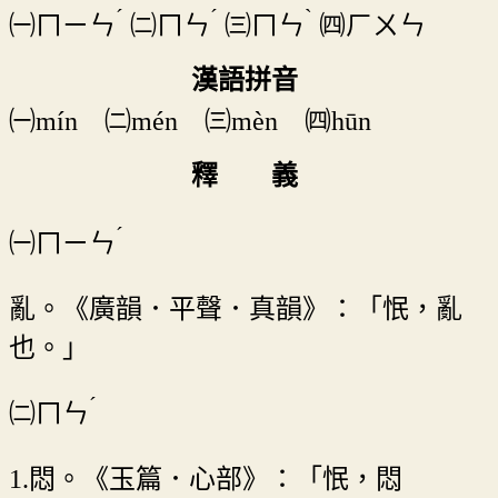
ˊ
ˊ
ˋ
㈠
ㄇㄧㄣ
㈡
ㄇㄣ
㈢
ㄇㄣ
㈣
ㄏㄨㄣ
漢語拼音
㈠mín ㈡mén ㈢mèn ㈣hūn
釋 義
ˊ
㈠
ㄇㄧㄣ
亂。《廣韻．平聲．真韻》：「怋，亂
也。」
ˊ
㈡
ㄇㄣ
1.悶。《玉篇．心部》：「怋，悶