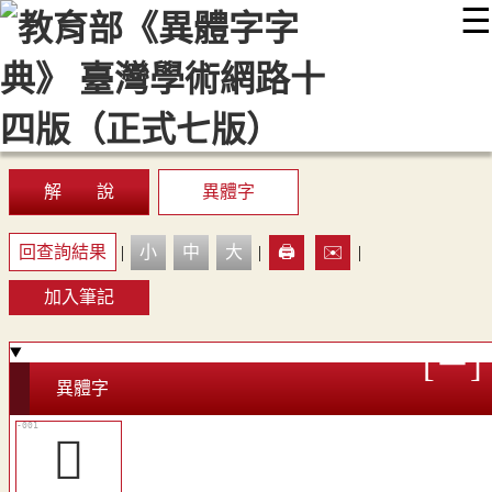
☰
:::
最新消息
常見問題
編輯說明
字典附錄
使用說明
顯示模式
網站導覽
EN
解 說
異體字
回查詢結果
|
小
中
大
|
🖨️
✉️
|
加入筆記
異體字
󷠶