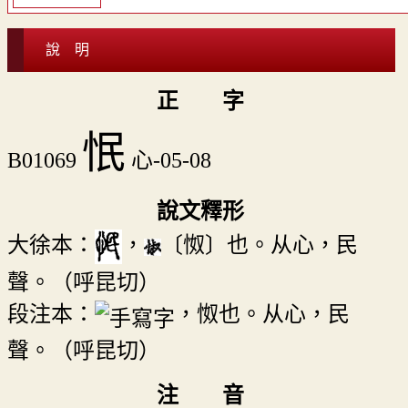
說 明
正 字
怋
B01069
心-05-08
說文釋形
大徐本：
，
〔怓〕也。从心，民
聲。（呼昆切）
段注本：
，怓也。从心，民
聲。（呼昆切）
注 音