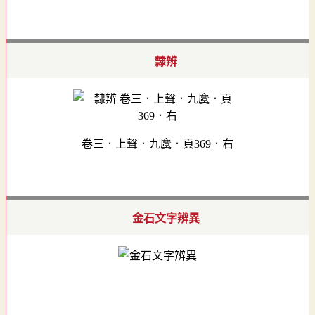
隸辨
卷三．上聲．九麌．頁369．右
金石文字辨異