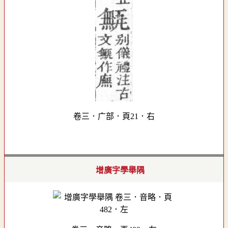
卷三．广部．頁21．右
增廣字學舉隅