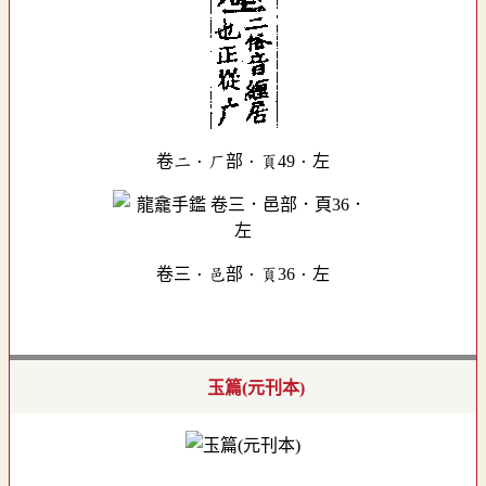
卷二．厂部．頁49．左
卷三．邑部．頁36．左
玉篇(元刊本)