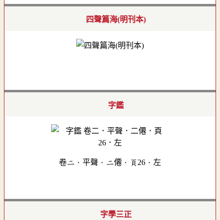
四聲篇海(明刊本)
字鑑
卷二．平聲．二僊．頁26．左
字學三正