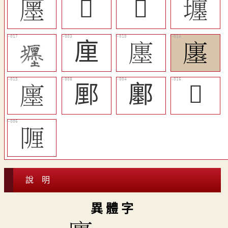
󷞼
󴡃
𡏂
㙻
㢆
󷞻
󷞿
󷟀
䣑
鄽
𨷅
󷞺
說 明
異 體 字