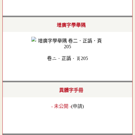
增廣字學舉隅
卷二．正譌．頁205
異體字手冊
- 未公開 -
(
申請
)