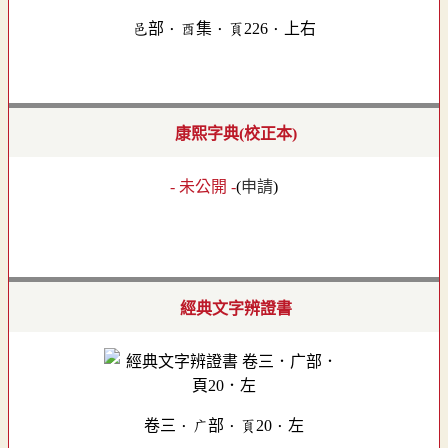
邑部．酉集．頁226．上右
康熙字典(校正本)
- 未公開 -
(
申請
)
經典文字辨證書
卷三．广部．頁20．左