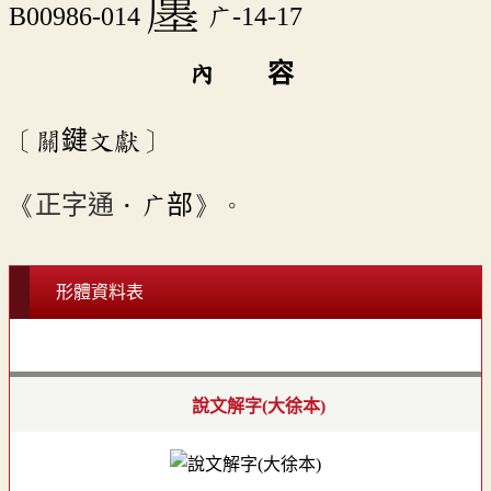
󷞿
B00986-014
广-14-17
內 容
〔關鍵文獻〕
《
正字通
．广部》。
形體資料表
說文解字(大徐本)