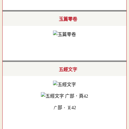
玉篇零卷
五經文字
广部．頁42