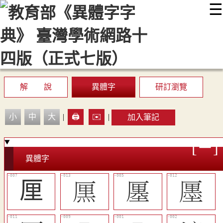
☰
:::
最新消息
常見問題
編輯說明
字典附錄
使用說明
顯示模式
網站導覽
EN
解 說
異體字
研訂瀏覽
小
中
大
|
🖨️
✉️
|
加入筆記
異體字
厘
󷞾
󷞹
󷞽