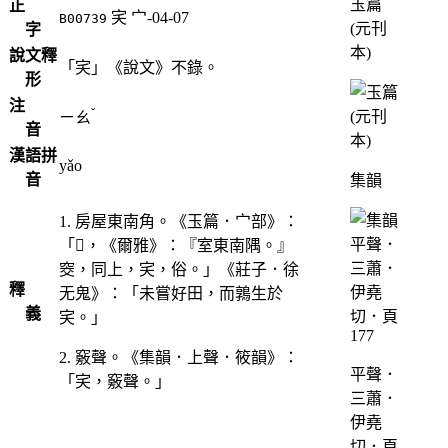
玉篇
正
宎
宀-04-07
B00739
(元刊
字
本)
說文釋
「宎」《說文》不錄。
形
注
ˇ
ㄧㄠ
音
漢語拼
yǎo
音
集韻
1. 房屋東南角。《玉篇．宀部》：
「𡧮，《爾雅》：『室東南隅。』
窔，同上，宎，俗。」《莊子．徐
釋
无鬼》：「未嘗好田，而鶉生於
義
宎。」
2. 竅聲。《集韻．上聲．筱韻》：
平聲．
「宎，竅聲。」
三蕭．
伊堯
切．頁