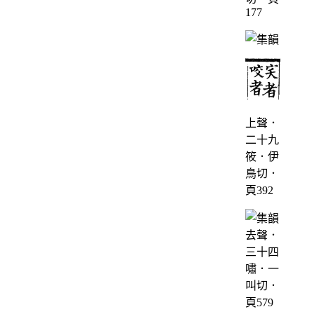
177
上聲．
二十九
筱．伊
鳥切．
頁392