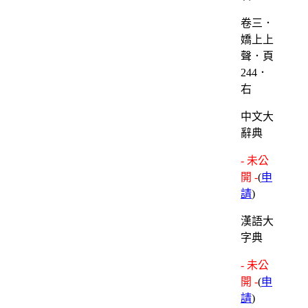
卷三．
嬌上上
聲．頁
244．
右
中文大
辭典
- 未公
開 -
(
申
請
)
漢語大
字典
- 未公
開 -
(
申
請
)