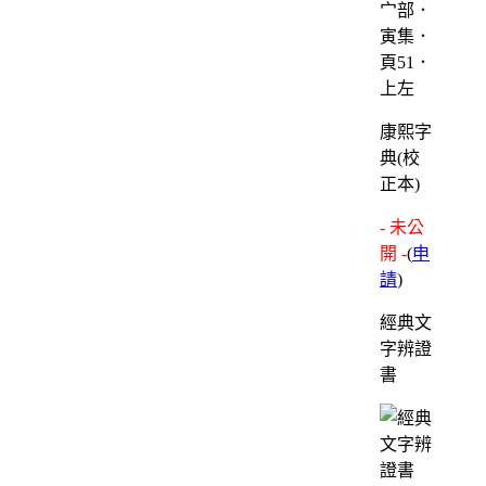
宀部．
寅集．
頁51．
上左
康熙字
典(校
正本)
- 未公
開 -
(
申
請
)
經典文
字辨證
書