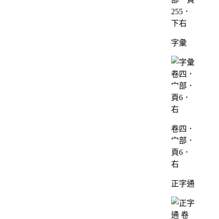
255．
下右
字彙
卷四．
宀部．
頁6．
右
正字通