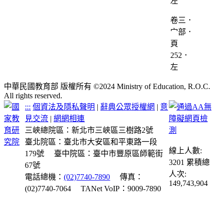
卷三．
宀部．
頁
252．
左
中華民國教育部 版權所有 ©2024 Ministry of Education, R.O.C.
All rights reserved.
:::
個資法及隱私聲明
|
辭典公眾授權網
|
意
見交流
|
網網相連
三峽總院區：新北市三峽區三樹路2號
臺北院區：臺北市大安區和平東路一段
線上人數:
179號
臺中院區：臺中市豐原區師範街
3201
累積總
67號
人次:
電話總機：
(02)7740-7890
傳真：
149,743,904
(02)7740-7064
TANet VoIP：9009-7890