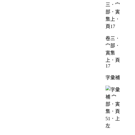
卷三．
宀部．
寅集
上．頁
17
字彙補