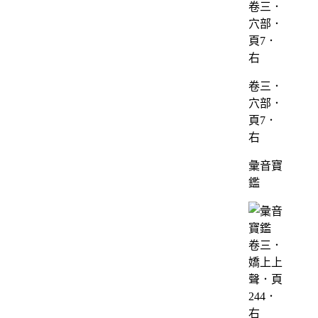
卷三．
穴部．
頁7．
右
彙音寶
鑑