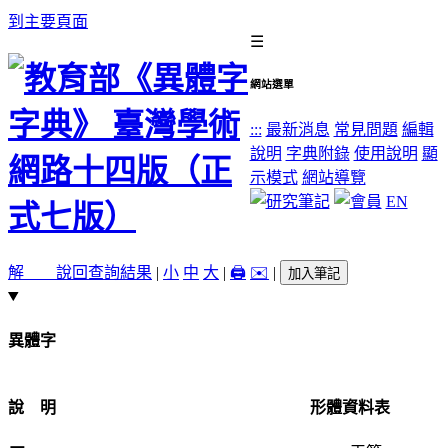
到主要頁面
☰
網站選單
:::
最新消息
常見問題
編輯
說明
字典附錄
使用說明
顯
示模式
網站導覽
EN
解 說
回查詢結果
|
小
中
大
|
🖨️
✉️
|
加入筆記
異體字
說 明
形體資料表