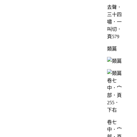
去聲．
三十四
嘯．一
叫切．
頁579
類篇
卷七
中．宀
部．頁