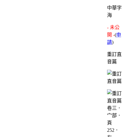
中華字
海
- 未公
開 -
(
申
請
)
重訂直
音篇