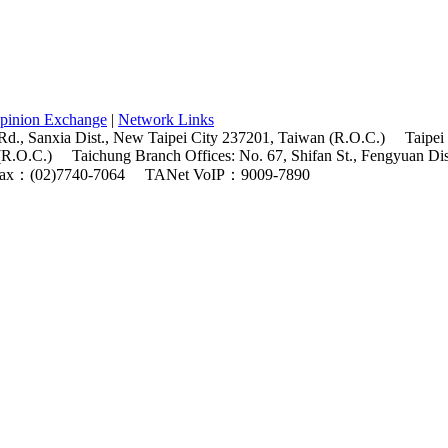
pinion Exchange
|
Network Links
Rd., Sanxia Dist., New Taipei City 237201, Taiwan (R.O.C.)
Taipei
(R.O.C.)
Taichung Branch Offices: No. 67, Shifan St., Fengyuan Di
ax：(02)7740-7064
TANet VoIP：9009-7890