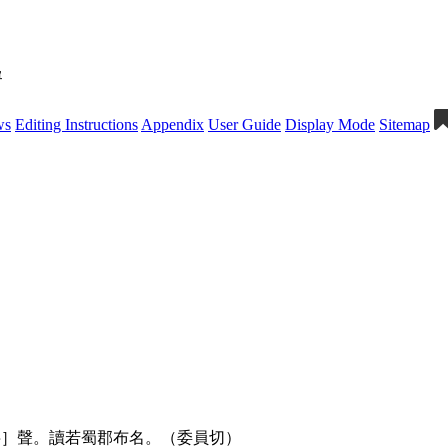
單
ws
Editing Instructions
Appendix
User Guide
Display Mode
Sitemap
］聲。讀若蜀郡布名。（委員切）