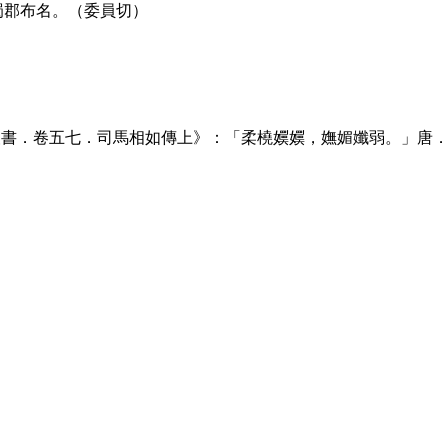
蜀郡布名。（委員切）
漢書．卷五七．司馬相如傳上》：「柔橈嬽嬽，嫵媚孅弱。」唐