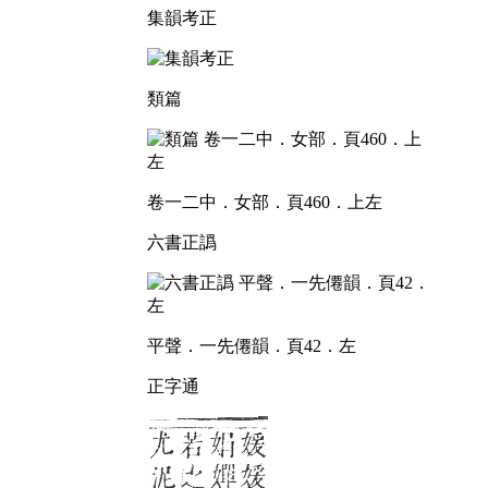
集韻考正
類篇
卷一二中．女部．頁460．上左
六書正譌
平聲．一先僊韻．頁42．左
正字通