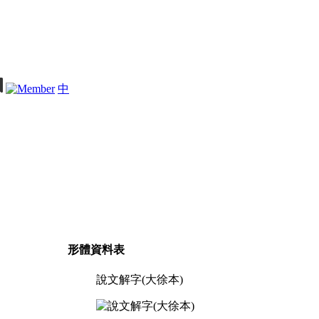
中
形體資料表
說文解字(大徐本)