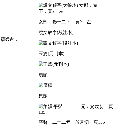
女部．卷一二下．頁2．左
說文解字(段注本)
．顏師古．
玉篇(元刊本)
廣韻
集韻
平聲．二十二元．於袁切．頁135