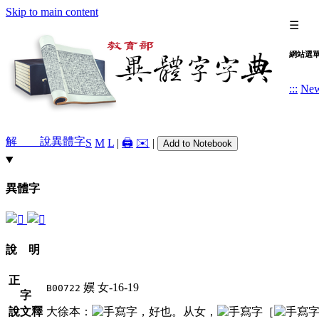
Skip to main content
☰
網站選
:::
Ne
解 說
異體字
S
M
L
|
🖨️
✉️
|
Add to Notebook
異體字
說 明
正
嬽
女-16-19
B00722
字
說文釋
大徐本：
，好也。从女，
［