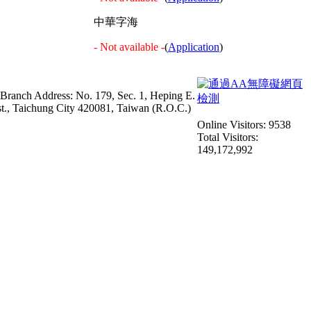
中華字海
- Not available -
(
Application
)
 Branch Address: No. 179, Sec. 1, Heping E.
st., Taichung City 420081, Taiwan (R.O.C.)
Online Visitors: 9538
Total Visitors:
149,172,992