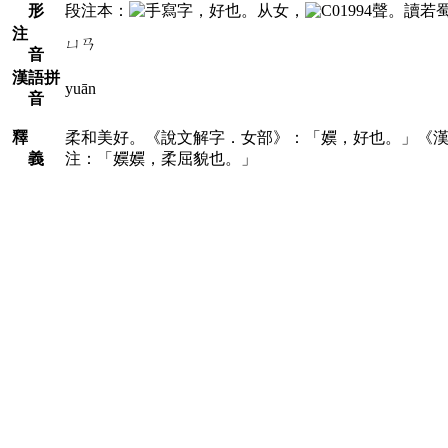
形
段注本：
，好也。从女，
聲。讀若
注
ㄩㄢ
音
漢語拼
yuān
音
釋
柔和美好。《說文解字．女部》：「嬽，好也。」《
義
注：「嬽嬽，柔屈貌也。」