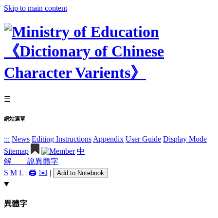
Skip to main content
☰
網站選單
:::
News
Editing Instructions
Appendix
User Guide
Display Mode
Sitemap
中
解 說
異體字
S
M
L
|
🖨️
✉️
|
Add to Notebook
異體字