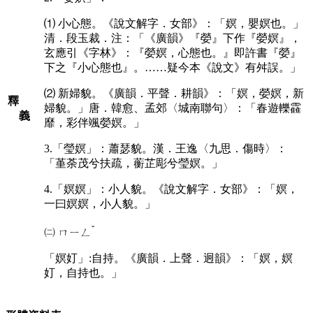
⑴ 小心態。《說文解字．女部》：「嫇，嬰嫇也。」
清．段玉裁．注：「《廣韻》『嫈』下作『嫈嫇』，
玄應引《字林》：『嫈嫇，心態也。』即許書『嫈』
下之『小心態也』。……疑今本《說文》有舛誤。」
⑵ 新婦貌。《廣韻．平聲．耕韻》：「嫇，嫈嫇，新
釋
婦貌。」唐．韓愈、孟郊〈城南聯句〉：「春遊轢靃
義
靡，彩伴颯嫈嫇。」
3.「瑩嫇」：蕭瑟貌。漢．王逸〈九思．傷時〉：
「堇荼茂兮扶疏，蘅芷彫兮瑩嫇。」
4.「嫇嫇」：小人貌。《說文解字．女部》：「嫇，
一曰嫇嫇，小人貌。」
ˇ
㈡
ㄇㄧㄥ
「嫇奵」:自持。《廣韻．上聲．迥韻》：「嫇，嫇
奵，自持也。」