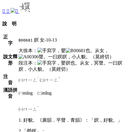
󷖉
󷖆
說 明
正
嫇
女-10-13
B00681
字
大徐本：
，嬰
也。从女，
說文釋
聲。一曰嫇嫇，小人貌。（莫經切）
形
段注本：
，嬰嫇也。从女，冥聲。一曰嫇
嫇，小人貌。（莫經切）
注
ˊ
ˇ
㈠
ㄇㄧㄥ
㈡
ㄇㄧㄥ
音
漢語拼
㈠míng ㈡mǐng
音
ˊ
㈠
ㄇㄧㄥ
1. 好貌。《廣韻．平聲．青韻》：「嫇，好貌。」
2.「嫈嫇」：