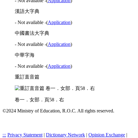
- Not available -
(
Application
)
漢語大字典
- Not available -
(
Application
)
中國書法大字典
- Not available -
(
Application
)
中華字海
- Not available -
(
Application
)
重訂直音篇
卷一．女部．頁58．右
©2024 Ministry of Education, R.O.C. All rights reserved.
:::
Privacy Statement
|
Dictionary Network
|
Opinion Exchange
|