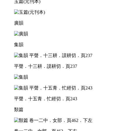
玉篇(元刊本)
廣韻
集韻
平聲．十三耕．謨耕切．頁237
平聲．十五青．忙經切．頁243
類篇