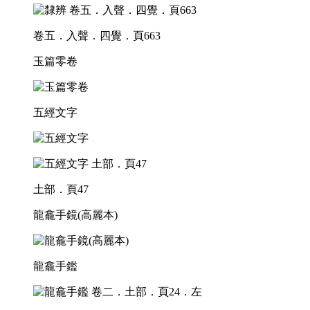
卷五．入聲．四覺．頁663
玉篇零卷
五經文字
土部．頁47
龍龕手鏡(高麗本)
龍龕手鑑