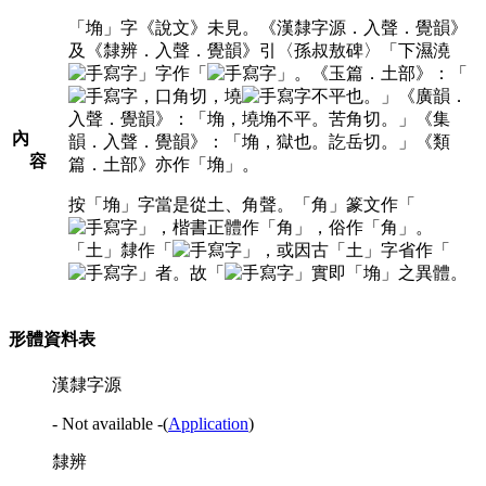
「埆」字《說文》未見。《漢隸字源．入聲．覺韻》
及《隸辨．入聲．覺韻》引〈孫叔敖碑〉「下濕澆
」字作「
」。《玉篇．土部》：「
，口角切，墝
不平也。」《廣韻．
入聲．覺韻》：「埆，墝埆不平。苦角切。」《集
內
韻．入聲．覺韻》：「埆，獄也。訖岳切。」《類
容
篇．土部》亦作「埆」。
按「埆」字當是從土、角聲。「角」篆文作「
」，楷書正體作「角」，俗作「角」。
「土」隸作「
」，或因古「土」字省作「
」者。故「
」實即「埆」之異體。
形體資料表
漢隸字源
- Not available -
(
Application
)
隸辨