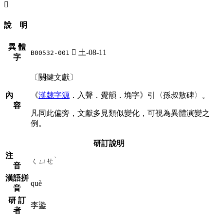
󷒔
說 明
異 體
󷒔
土-08-11
B00532-001
字
〔關鍵文獻〕
內
《
漢隸字源
．入聲．覺韻．埆字》引〈孫叔敖碑〉。
容
凡同此偏旁，文獻多見類似變化，可視為異體演變之
例。
研訂說明
注
ˋ
ㄑㄩㄝ
音
漢語拼
què
音
研 訂
李鍌
者