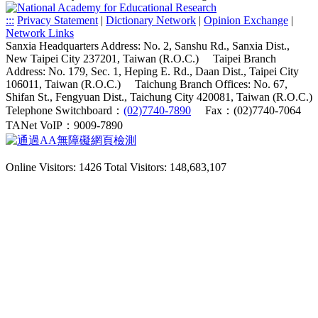
:::
Privacy Statement
|
Dictionary Network
|
Opinion Exchange
|
Network Links
Sanxia Headquarters Address: No. 2, Sanshu Rd., Sanxia Dist.,
New Taipei City 237201, Taiwan (R.O.C.)
Taipei Branch
Address: No. 179, Sec. 1, Heping E. Rd., Daan Dist., Taipei City
106011, Taiwan (R.O.C.)
Taichung Branch Offices: No. 67,
Shifan St., Fengyuan Dist., Taichung City 420081, Taiwan (R.O.C.)
Telephone Switchboard：
(02)7740-7890
Fax：(02)7740-7064
TANet VoIP：9009-7890
Online Visitors: 1426
Total Visitors: 148,683,107