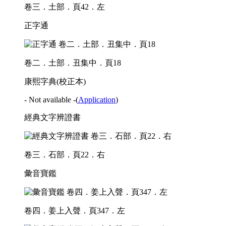
卷三．土部．頁42．左
正字通
卷二．土部．丑集中．頁18
康熙字典(校正本)
- Not available -
(
Application
)
經典文字辨證書
卷三．石部．頁22．右
彙音寶鑑
卷四．姜上入聲．頁347．左