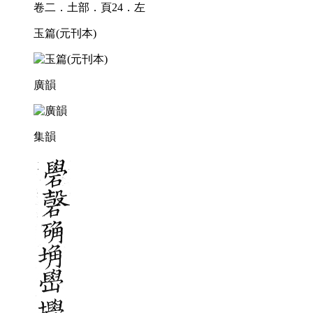
卷二．土部．頁24．左
玉篇(元刊本)
廣韻
集韻