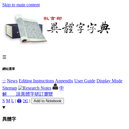
Skip to main content
☰
網站選單
:::
News
Editing Instructions
Appendix
User Guide
Display Mode
Sitemap
中
解 說
異體字
研訂瀏覽
S
M
L
|
🖨️
✉️
|
Add to Notebook
異體字