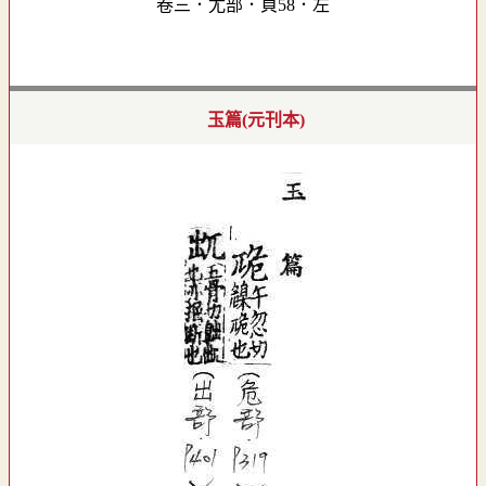
卷三．尢部．頁58．左
玉篇(元刊本)