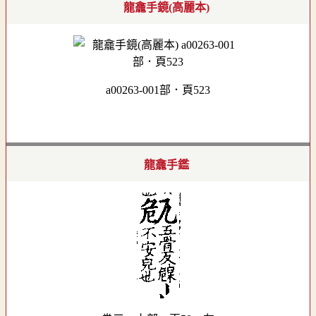
龍龕手鏡(高麗本)
a00263-001部．頁523
龍龕手鑑