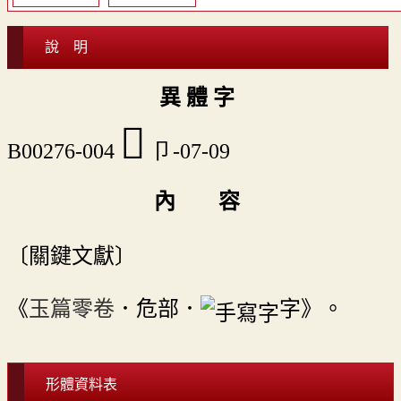
說 明
異 體 字
󷌧
B00276-004
卩-07-09
內 容
〔關鍵文獻〕
《
玉篇零卷
．危部．
字》。
形體資料表