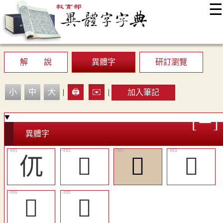
☰
:::
最新消息
常見問題
編輯說明
字典附錄
使用說明
顯示模式
網站導覽
EN
解 說
異體字
研訂瀏覽
小
中
大
|
🖨️
✉️
|
加入筆記
異體字
㐳
𠒄
󷌧
𠨜
󷌩
󷌨