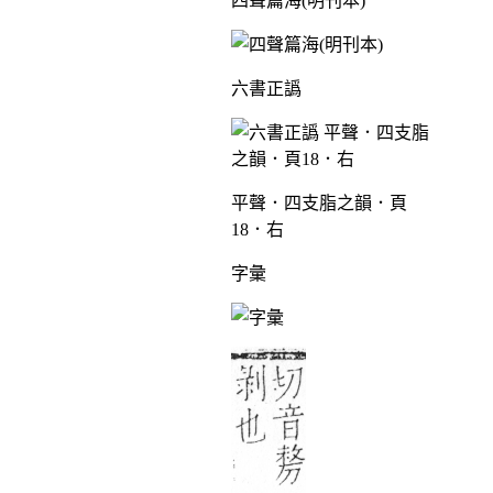
四聲篇海(明刊本)
六書正譌
平聲．四支脂之韻．頁
18．右
字彙