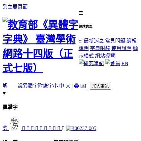
到主要頁面
☰
網站選單
:::
最新消息
常見問題
編輯
說明
字典附錄
使用說明
顯
示模式
網站導覽
EN
解 說
異體字
附錄字
小
中
大
|
🖨️
✉️
|
加入筆記
異體字
剓
𠞲
󰡯
󰡭
󷋥
󷋣
𢍛
󷋡
𢾨
󷋢
𣪤