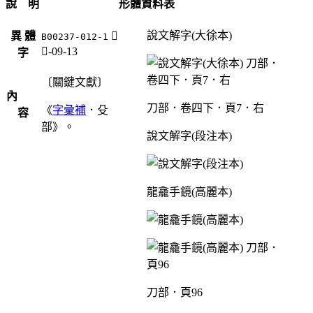
說 明
形體資料表
說文解字(大徐本)
異 體
𣪤
B00237-012-1
殳-09-13
字
〔關鍵文獻〕
內
刀部．卷四下．頁7．右
《
字彙補
．殳
容
部》。
說文解字(段注本)
龍龕手鏡(高麗本)
刀部．頁96