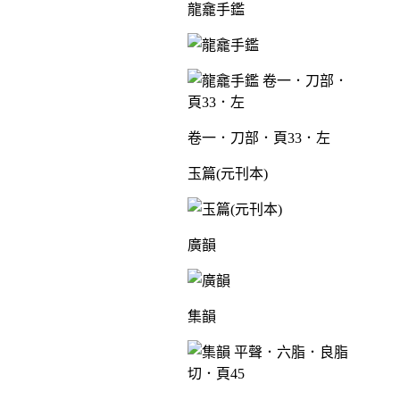
龍龕手鑑
卷一．刀部．頁33．左
玉篇(元刊本)
廣韻
集韻