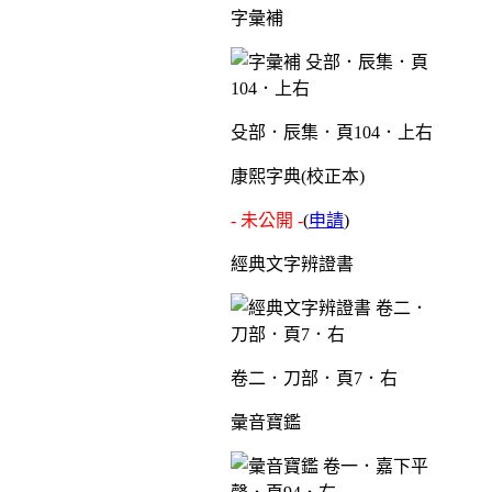
字彙補
殳部．辰集．頁104．上右
康熙字典(校正本)
- 未公開 -
(
申請
)
經典文字辨證書
卷二．刀部．頁7．右
彙音寶鑑