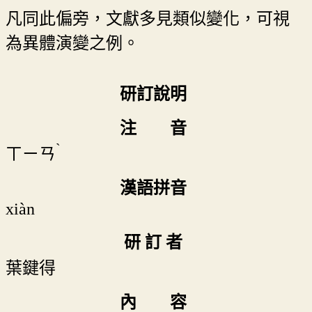
凡同此偏旁，文獻多見類似變化，可視
為異體演變之例。
研訂說明
注 音
ˋ
ㄒㄧㄢ
漢語拼音
xiàn
研 訂 者
葉鍵得
內 容