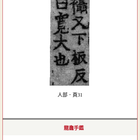
人部．頁31
龍龕手鑑