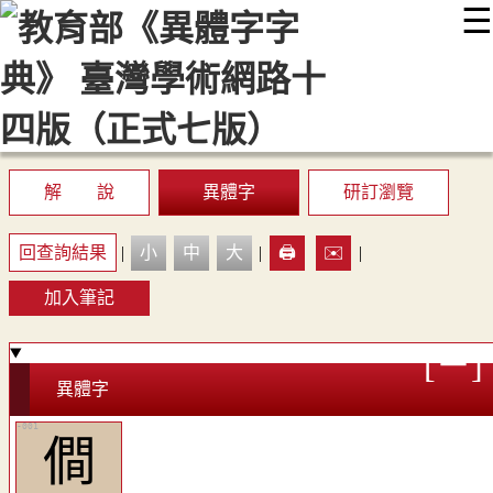
☰
:::
最新消息
常見問題
編輯說明
字典附錄
使用說明
顯示模式
網站導覽
EN
解 說
異體字
研訂瀏覽
回查詢結果
|
小
中
大
|
🖨️
✉️
|
加入筆記
異體字
僴