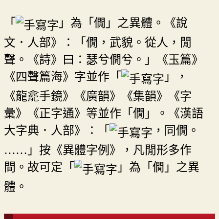
「
」為「僩」之異體。《說
文．人部》：「僩，武貌。從人，閒
聲。《詩》曰：瑟兮僩兮。」《玉篇》
《四聲篇海》字並作「
」，
《龍龕手鏡》《廣韻》《集韻》《字
彙》《正字通》等並作「僩」。《漢語
大字典．人部》：「
，同僩。
……」按《異體字例》，凡閒形多作
間。故可定「
」為「僩」之異
體。