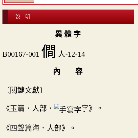
說 明
異 體 字
僴
B00167-001
人-12-14
內 容
〔關鍵文獻〕
《
玉篇
．人部．
字》。
《
四聲篇海
．人部》。