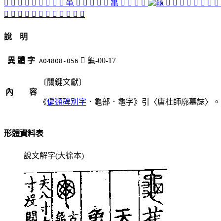
𠁴
𠃾
󷅍
󷅸
𤕣
󷄶
𧑴
󷅤
󷅙
黾
󷆂
󷅽
󷅻
󷅺
󷆎
亀
󷅟
󷅀
󷅊
󷅲
󷄺
󷅌
󷆏
𪚦
󷅇
󷅘
󷅷
󷄵
󷅰
󷅿
󷅳
󷆌
󷄷
󷅣
󷅼
󷅠
󷆅
󷄹
𪚧
𪚿
說 明
異 體 字
󷅞
龜-00-17
A04808-056
〔關鍵文獻〕
內 容
《
偏類碑別字
．龜部．龜字》引〈唐杜師廓墓誌〉。
形體資料表
說文解字(大徐本)