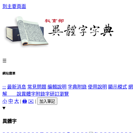
到主要頁面
☰
網站選單
:::
最新消息
常見問題
編輯說明
字典附錄
使用說明
顯示模式
網
解 說
異體字
附錄字
研訂瀏覽
小
中
大
|
🖨️
✉️
|
加入筆記
異體字