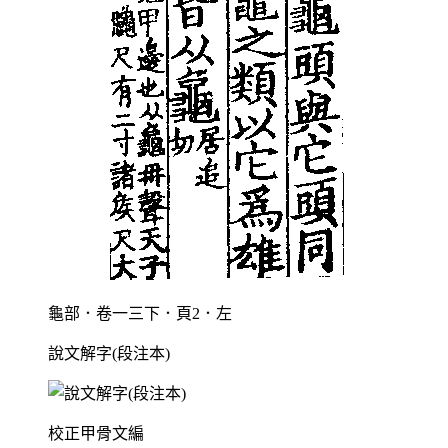
龜部．卷一三下．頁2．左
說文解字(段注本)
校正甲骨文編