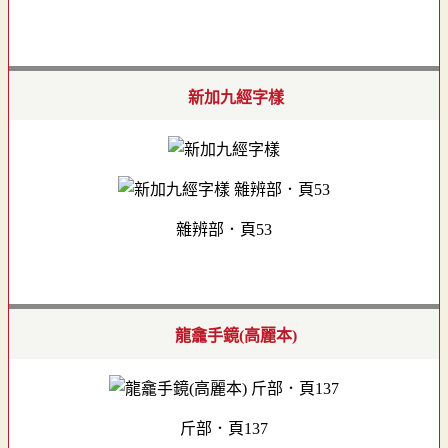
新加九經字樣
雜辨部．頁53
龍龕手鏡(高麗本)
斤部．頁137