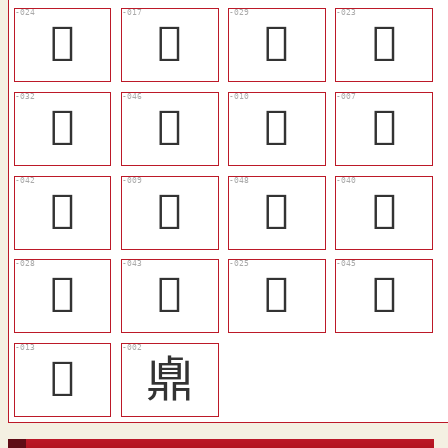
󶿿
󶿻
󷀃
󶿾
󷀅
󷀑
󶿶
𪔂
󷀍
󶿵
󷀓
󷀋
󷀂
󷀎
󷀀
󷀐
󶿸
鼑