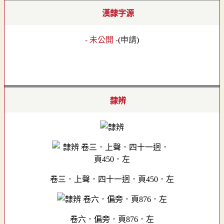
漢隸字源
- 未公開 -
(
申請
)
隸辨
卷三．上聲．四十一迥．頁450．左
卷六．偏旁．頁876．左