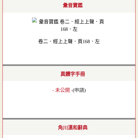
彙音寶鑑
卷二．經上上聲．頁168．左
異體字手冊
- 未公開 -
(
申請
)
角川漢和辭典