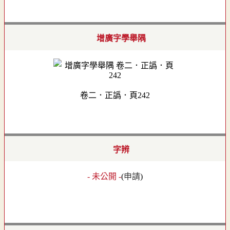
增廣字學舉隅
卷二．正譌．頁242
字辨
- 未公開 -
(
申請
)