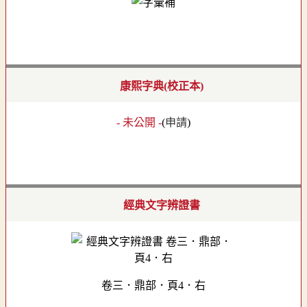
康熙字典(校正本)
- 未公開 -
(
申請
)
經典文字辨證書
卷三．鼎部．頁4．右