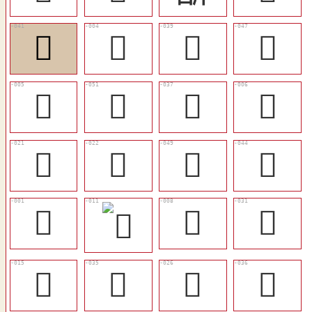
󷀌
𣂨
󷀊
󷀒
𥇴
󷀕
󷀈
𣃊
󶿼
󶿽
󷀔
󷀏
𥅀
󶿴
󷀄
󶿹
󷀆
󷀁
󷀇