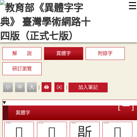
☰
:::
最新消息
常見問題
編輯說明
字典附錄
使用說明
顯示模式
網站導覽
EN
解 說
異體字
附錄字
研訂瀏覽
小
中
大
|
🖨️
✉️
|
加入筆記
異體字
󵫢
󶿺
㫀
󷀉