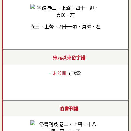
卷三．上聲．四十一迥．頁60．左
宋元以來俗字譜
- 未公開 -
(
申請
)
俗書刊誤