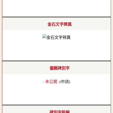
金石文字辨異
偏類碑別字
- 未公開 -
(
申請
)
碑別字新編