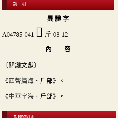
說 明
異 體 字
󷀌
A04785-041
斤-08-12
內 容
〔關鍵文獻〕
《
四聲篇海
．斤部》。
《
中華字海
．斤部》。
形體資料表