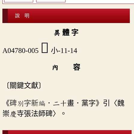
說 明
異 體 字
󶿔
A04780-005
小-11-14
內 容
〔關鍵文獻〕
《
碑別字新編
．二十畫．黨字》引〈魏
崇慶寺張法師碑〉。