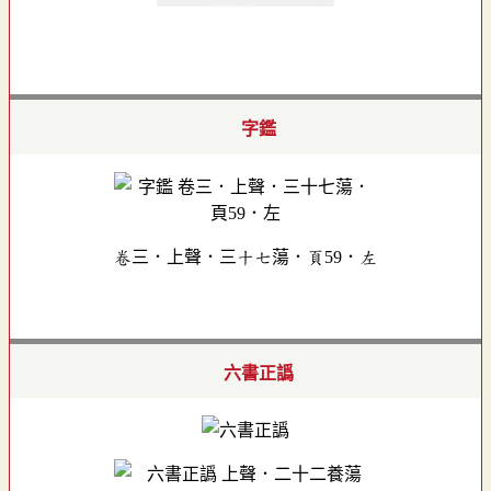
字鑑
卷三．上聲．三十七蕩．頁59．左
六書正譌