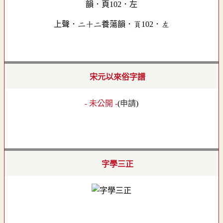
上聲．二十二養蕩韻．頁102．左
宋元以來俗字譜
- 未公開 -
(
申請
)
字學三正