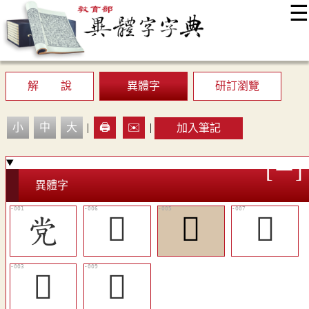
☰
:::
最新消息
常見問題
編輯說明
字典附錄
使用說明
顯示模式
網站導覽
EN
解 說
異體字
研訂瀏覽
小
中
大
|
🖨️
✉️
|
加入筆記
異體字
党
󶿕
󶿔
󶿖
󶿓
󶿗