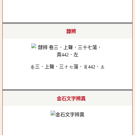
隸辨
卷三．上聲．三十七蕩．頁442．左
金石文字辨異