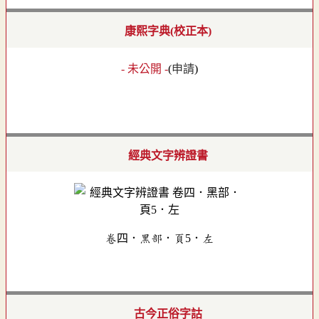
康熙字典(校正本)
- 未公開 -
(
申請
)
經典文字辨證書
卷四．黑部．頁5．左
古今正俗字詁