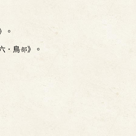
》。
六．鳥部》。