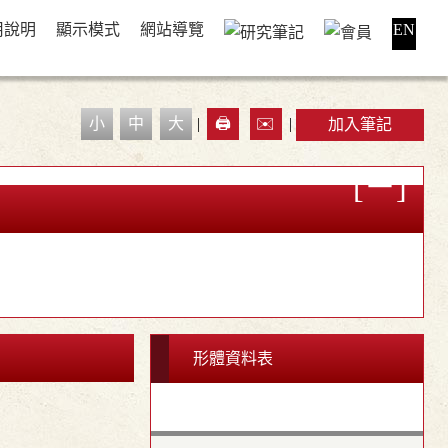
用說明
顯示模式
網站導覽
EN
小
中
大
|
🖨️
✉️
|
加入筆記
形體資料表