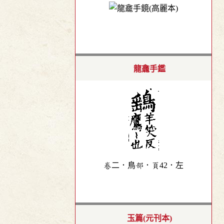
龍龕手鑑
卷二．鳥部．頁42．左
玉篇(元刊本)