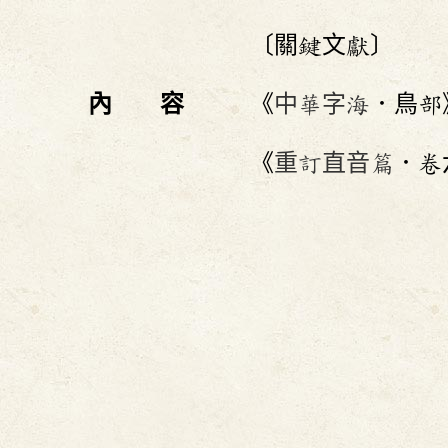
〔關鍵文獻〕
內 容
《
中華字海
．鳥部
《
重訂直音篇
．卷