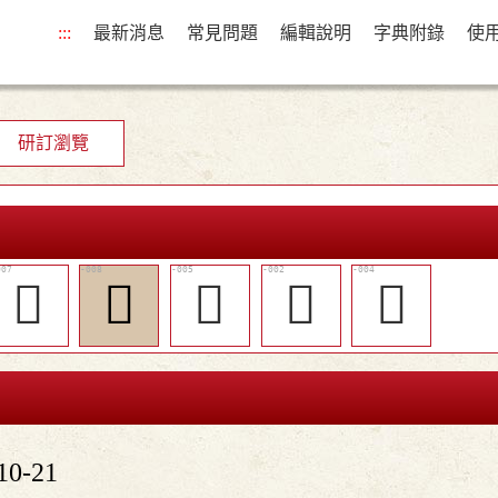
:::
最新消息
常見問題
編輯說明
字典附錄
使
研訂瀏覽
󶻟
󶻠
󶻝
󶻚
󶻜
0-21