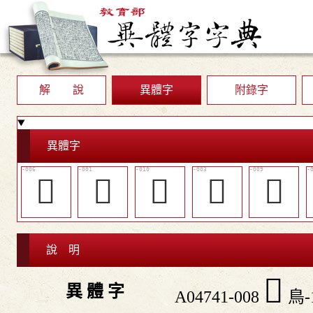
解 說
異體字
附錄字
異體字
󶻞
𩀘
󶻢
󶻛
󶻡
說 明
󶻠
異 體 字
A04741-008
鳥-1