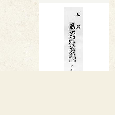
︿
TOP