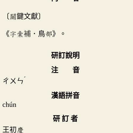
〔關鍵文獻〕
《
字彙補
．鳥部》。
研訂說明
注 音
ˊ
ㄔㄨㄣ
漢語拼音
chún
研 訂 者
王初慶