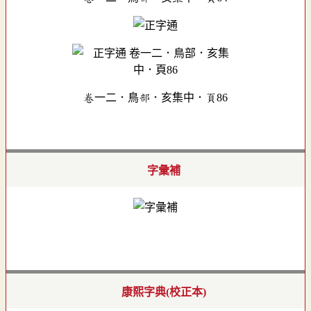
卷一二．鳥部．亥集中．頁86
字彙補
康熙字典(校正本)