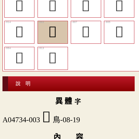
󶺱
󶺲
󶺵
󶺯
󶺴
𪂎
󶺮
󶺭
𪆾
󶺳
說 明
異 體 字
𪂎
A04734-003
鳥-08-19
內 容