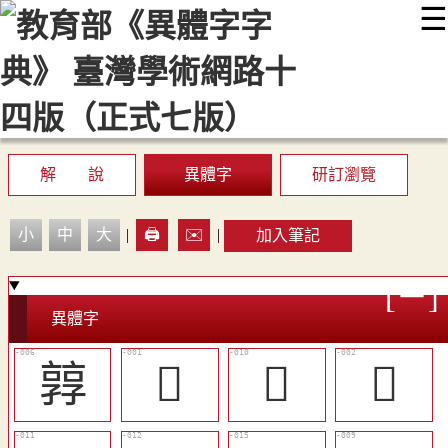
☰
:::
最新消息
常見問題
編輯說明
字典附錄
使用說明
顯示模式
網站導覽
EN
解 說
異體字
研訂瀏覽
小
中
大
|
🖨️
✉️
|
加入筆記
異體字
㝇
𨿡
󶺰
𩁛