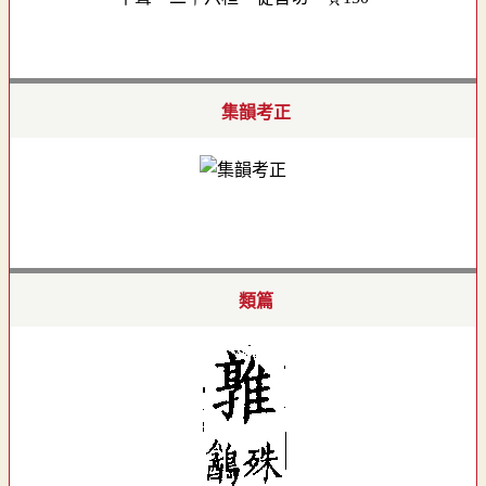
集韻考正
類篇