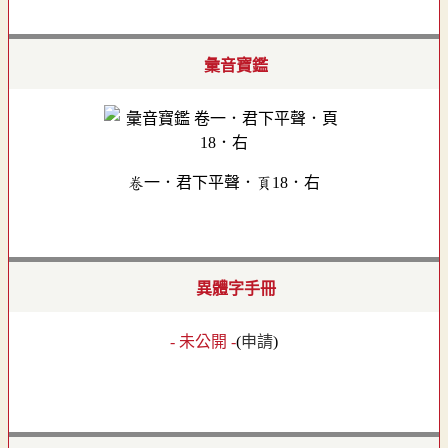
彙音寶鑑
卷一．君下平聲．頁18．右
異體字手冊
- 未公開 -
(
申請
)