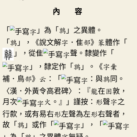
內 容
「
」為「鶉」之異體。
「鶉」，《說文解字．隹部》篆體作「
」，從隹
聲。隸變作「
」，隸定作「鶉」。《字彙
補．鳥部》云：「
：與鶉同。
〈漢．外黃令高君碑〉：『龍在困敦，
月次
火。』」謹按：形聲字之
行歀，或有易右形左聲為左形右聲者，
故「鶉」或作「
」，「
」為「鶉」之異體字無疑。