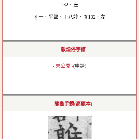
卷一．平聲．十八諄．頁132．左
敦煌俗字譜
- 未公開 -
(
申請
)
龍龕手鏡(高麗本)