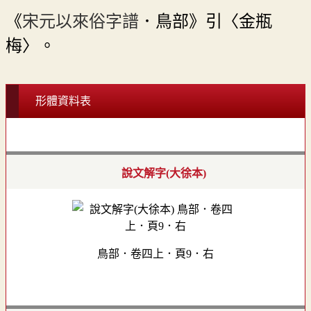
《
宋元以來俗字譜
．鳥部》引〈金瓶
梅〉。
形體資料表
說文解字(大徐本)
鳥部．卷四上．頁9．右