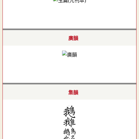
廣韻
集韻