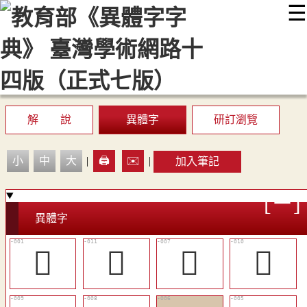
☰
:::
最新消息
常見問題
編輯說明
字典附錄
使用說明
顯示模式
網站導覽
EN
解 說
異體字
研訂瀏覽
小
中
大
|
🖨️
✉️
|
加入筆記
異體字
𨿍
󶺧
󶺣
󶺦