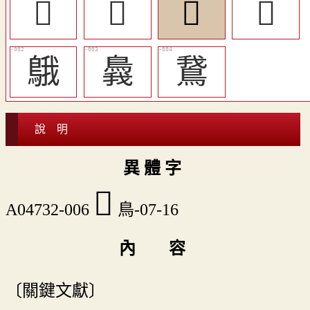
󶺥
󶺤
󶺢
󶺡
䳘
䳗
鵞
說 明
異 體 字
󶺢
A04732-006
鳥-07-16
內 容
〔關鍵文獻〕