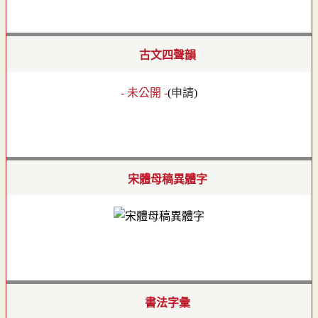
古文四聲韻
- 未公開 -
(
申請
)
宋體母稿異體字
書法字彙