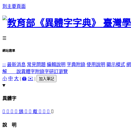
到主要頁面
☰
網站選單
:::
最新消息
常見問題
編輯說明
字典附錄
使用說明
顯示模式
網
解 說
異體字
附錄字
研訂瀏覽
小
中
大
|
🖨️
✉️
|
加入筆記
異體字
󶹞
𩾢
󶹢
󶹠
𩾷
󶹡
󶹜
䳒
󶹟
𪀝
󶹝
𪃘
說 明