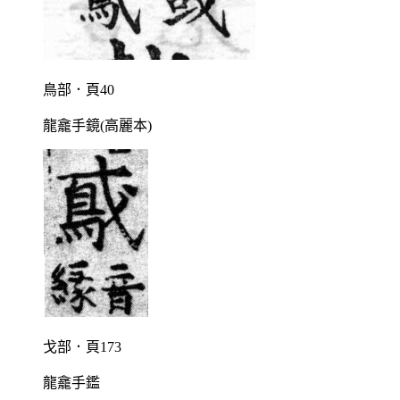
鳥部．頁40
龍龕手鏡(高麗本)
戈部．頁173
龍龕手鑑