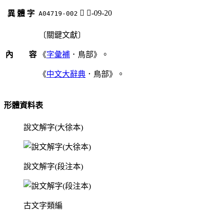
𪃘
鳥-09-20
異 體 字
A04719-002
〔關鍵文獻〕
內 容
《
字彙補
．鳥部》。
《
中文大辭典
．鳥部》。
形體資料表
說文解字(大徐本)
說文解字(段注本)
古文字類編