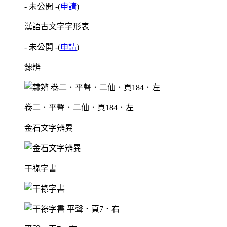
- 未公開 -
(
申請
)
漢語古文字字形表
- 未公開 -
(
申請
)
隸辨
卷二．平聲．二仙．頁184．左
金石文字辨異
干祿字書