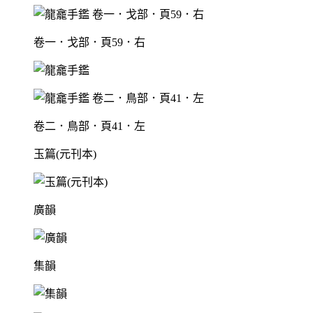
卷一．戈部．頁59．右
卷二．鳥部．頁41．左
玉篇(元刊本)
廣韻
集韻