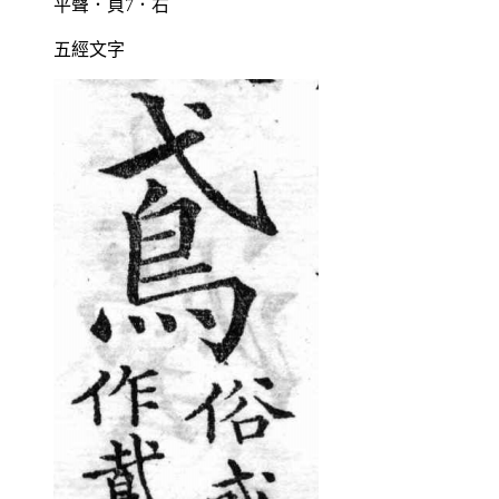
平聲．頁7．右
五經文字