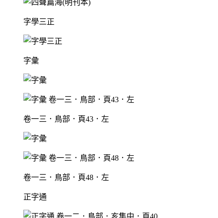
字學三正
字彙
卷一三．鳥部．頁43．左
卷一三．鳥部．頁48．左
正字通