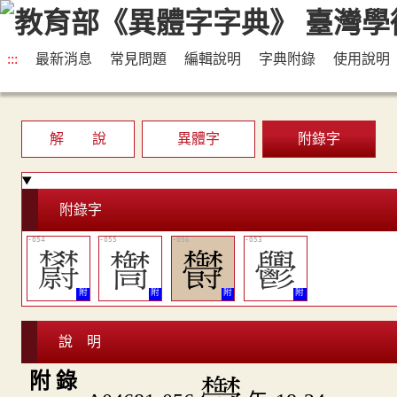
:::
最新消息
常見問題
編輯說明
字典附錄
使用說明
解 說
異體字
附錄字
附錄字
󶴸
󶴹
󶴺
󶴷
說 明
附 錄
󶴺