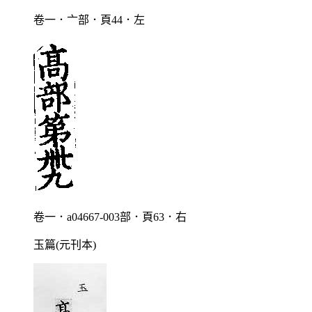
卷一．亠部．頁44．左
卷一．a04667-003部．頁63．右
玉篇(元刊本)