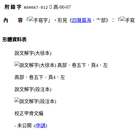
附 錄 字
󶳂
高-00-07
A04667-012
內 容
「
」，形見《
四聲篇海
．亠部》：「
形體資料表
說文解字(大徐本)
高部．卷五下．頁4．左
說文解字(段注本)
校正甲骨文編
- 未公開 -
(
申請
)