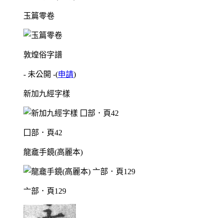
玉篇零卷
敦煌俗字譜
- 未公開 -
(
申請
)
新加九經字樣
囗部．頁42
龍龕手鏡(高麗本)
亠部．頁129