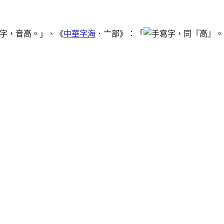
，音高。」、《
中華字海
．亠部》：「
，同『高』。