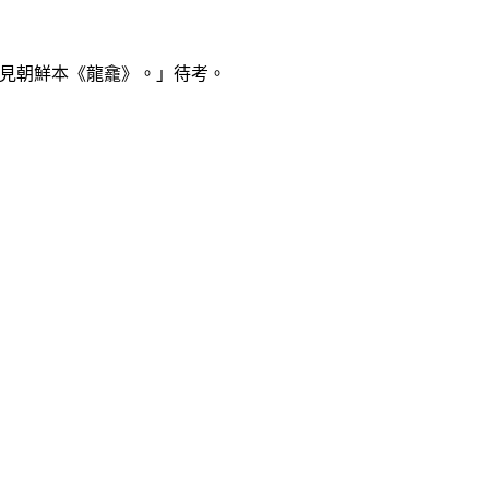
見朝鮮本《龍龕》。」待考。