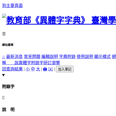
到主要頁面
☰
網站選單
:::
最新消息
常見問題
編輯說明
字典附錄
使用說明
顯示模式
網
解 說
異體字
附錄字
研訂瀏覽
回查詢結果
|
小
中
大
|
🖨️
✉️
|
加入筆記
附錄字
󶳂
說 明