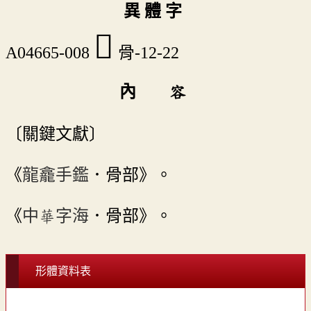
異 體 字
󶲩
A04665-008
骨-12-22
內 容
〔關鍵文獻〕
《
龍龕手鑑
．骨部》。
《
中華字海
．骨部》。
形體資料表