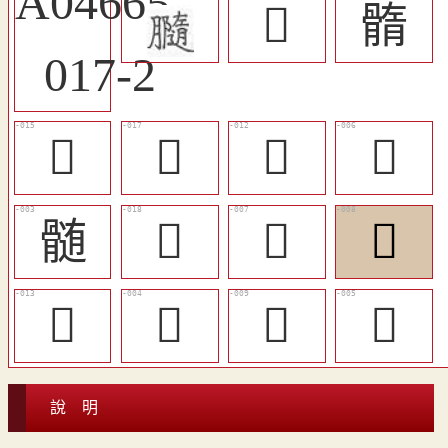
𩩜
䯝
󶲭
󶲮
󶲫
𩪄
髄
󶲯
𩪏
󶲩
󶲬
𩪦
󶲪
𩪷
說 明