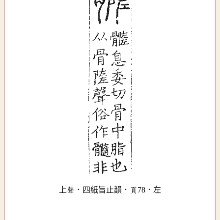
上聲．四紙旨止韻．頁78．左