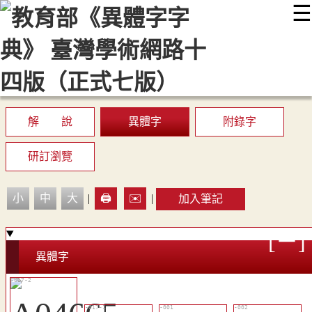
☰
:::
最新消息
常見問題
編輯說明
字典附錄
使用說明
顯示模式
網站導覽
EN
解 說
異體字
附錄字
研訂瀏覽
小
中
大
|
🖨️
✉️
|
加入筆記
異體字