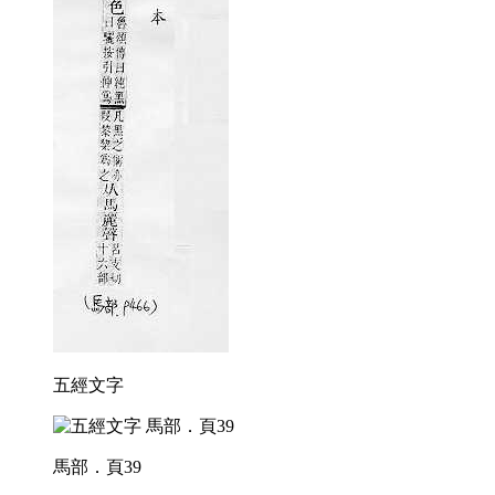
五經文字
馬部．頁39