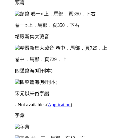
類篇
卷一○上．馬部．頁350．下右
精嚴新集大藏音
卷中．馬部．頁729．上
四聲篇海(明刊本)
宋元以來俗字譜
- Not available -
(
Application
)
字彙