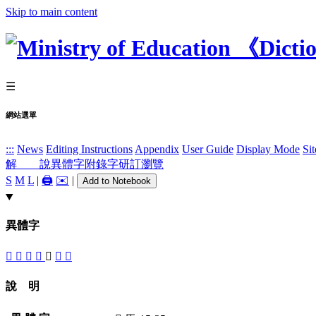
Skip to main content
☰
網站選單
:::
News
Editing Instructions
Appendix
User Guide
Display Mode
Si
解 說
異體字
附錄字
研訂瀏覽
S
M
L
|
🖨️
✉️
|
Add to Notebook
異體字
󶲒
󶲓
󶲑
󶲍
󶲐
󶲎
󶲏
說 明