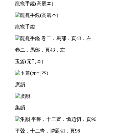
龍龕手鏡(高麗本)
龍龕手鑑
卷二．馬部．頁43．左
玉篇(元刊本)
廣韻
集韻
平聲．十二齊．憐題切．頁96