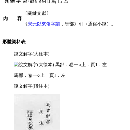
異 體 字
󶲐
馬-15-25
A04656-004
〔關鍵文獻〕
內 容
《
宋元以來俗字譜
．馬部》引〈通俗小說〉。
形體資料表
說文解字(大徐本)
馬部．卷一○上．頁1．左
說文解字(段注本)