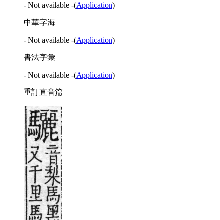
- Not available -
(
Application
)
中華字海
- Not available -
(
Application
)
書法字彙
- Not available -
(
Application
)
重訂直音篇