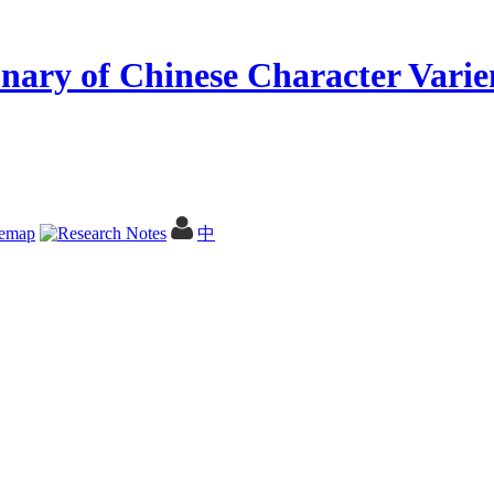
temap
中