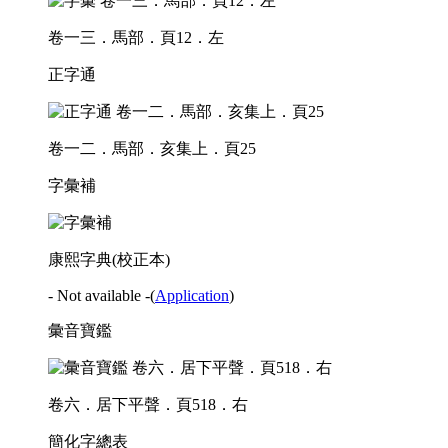
卷一三．馬部．頁12．左
正字通
卷一二．馬部．亥集上．頁25
字彙補
康熙字典(校正本)
- Not available -
(
Application
)
彙音寶鑑
卷六．居下平聲．頁518．右
簡化字總表