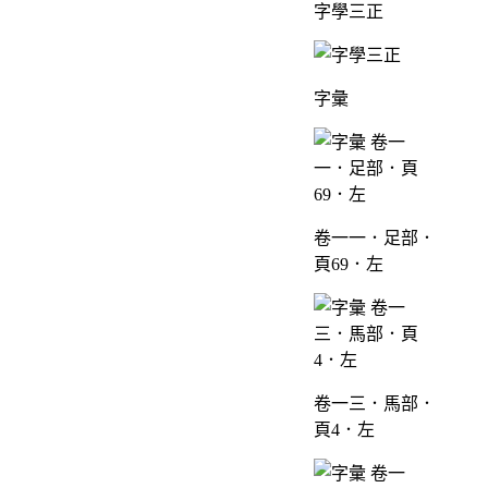
字學三正
字彙
卷一一．足部．
頁69．左
卷一三．馬部．
頁4．左