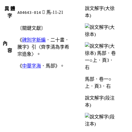
說文解字(大徐
異 體
󶰷
馬-11-21
A04643-014
本)
字
〔關鍵文獻〕
《
碑別字新編
．二十畫．
內
騰字》引〈齊李清為李希
容
宗造象〉。
《
中華字海
．馬部》。
馬部．卷一○
上．頁3．右
說文解字(段注
本)