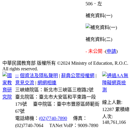
506．左
補充資料(一)
補充資料(二)
- 未公開 -
(
申請
)
中華民國教育部 版權所有 ©2024 Ministry of Education, R.O.C.
All rights reserved.
:::
個資法及隱私聲明
|
辭典公眾授權網
|
意見交流
|
網網相連
三峽總院區：新北市三峽區三樹路2號
臺北院區：臺北市大安區和平東路一段
線上人數:
179號
臺中院區：臺中市豐原區師範街
12287
累積總
67號
人次:
電話總機：
(02)7740-7890
傳真：
148,761,166
(02)7740-7064
TANet VoIP：9009-7890