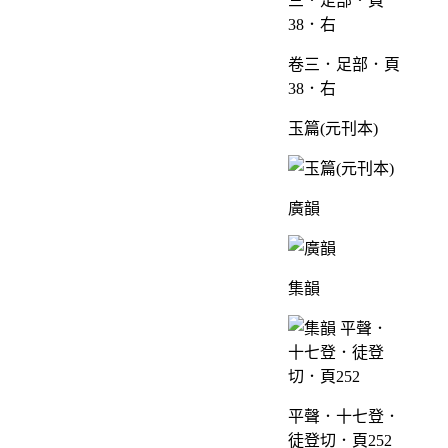
卷三．足部．頁
38．右
玉篇(元刊本)
廣韻
集韻
平聲．十七登．
徒登切．頁252