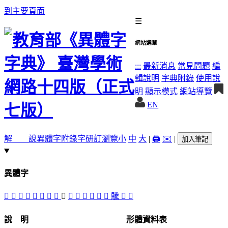
到主要頁面
☰
網站選單
:::
最新消息
常見問題
編
輯說明
字典附錄
使用說
明
顯示模式
網站導覽
EN
解 說
異體字
附錄字
研訂瀏覽
小
中
大
|
🖨️
✉️
|
加入筆記
異體字
󶰺
𦫀
䠮
駦
󶰵
󶰻
𩥱
󶰳
󶰷
󶰹
󶰶
𩦜
󶰸
󶰼
󶰴
驣
𩧖
𩧔
說 明
形體資料表