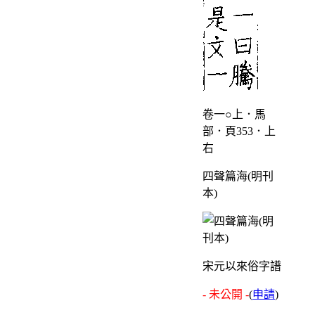
卷一○上．馬
部．頁353．上
右
四聲篇海(明刊
本)
宋元以來俗字譜
- 未公開 -
(
申請
)