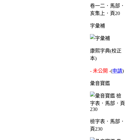
卷一二．馬部．
亥集上．頁20
字彙補
康熙字典(校正
本)
- 未公開 -
(
申請
)
彙音寶鑑
檢字表．馬部．
頁230