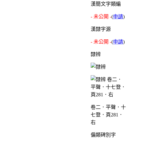
漢簡文字類編
- 未公開 -
(
申請
)
漢隸字源
- 未公開 -
(
申請
)
隸辨
卷二．平聲．十
七登．頁281．
右
偏類碑別字