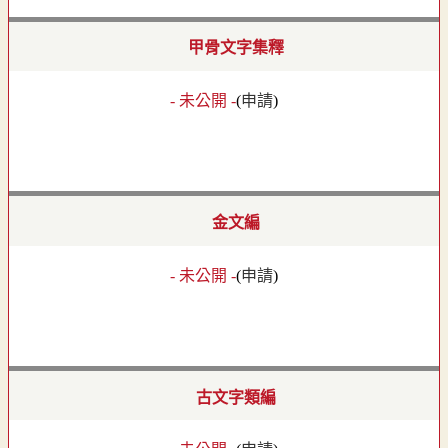
甲骨文字集釋
- 未公開 -
(
申請
)
金文編
- 未公開 -
(
申請
)
古文字類編