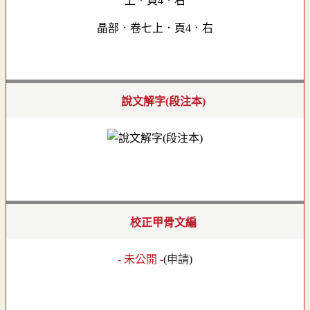
晶部．卷七上．頁4．右
說文解字(段注本)
校正甲骨文編
- 未公開 -
(
申請
)