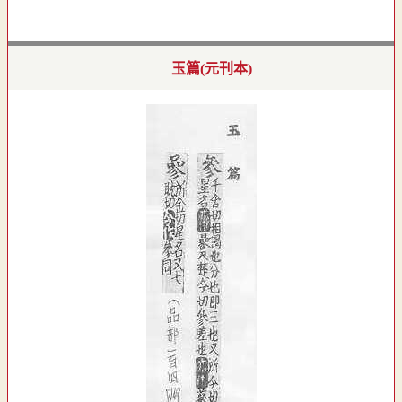
玉篇(元刊本)