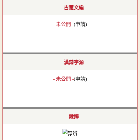
古璽文編
- 未公開 -
(
申請
)
漢隸字源
- 未公開 -
(
申請
)
隸辨