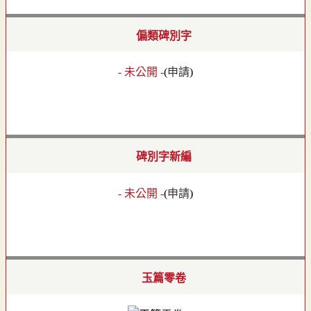
偏類碑別字
- 未公開 -
(
申請
)
碑別字新編
- 未公開 -
(
申請
)
玉篇零卷