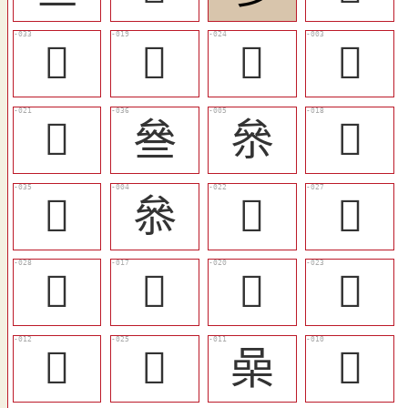
󰪧
󰪝
󰪢
𠫰
󰪟
叄
㕘
󰪜
𠬅
叅
󰪠
󰪤
󰪥
󰪛
󰪞
󰪡
󰪖
󰪣
喿
󰪕