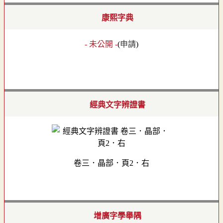
康熙字典
- 未公開 -
(
申請
)
經典文字辨證書
卷三．晶部．頁2．右
增廣字學舉隅