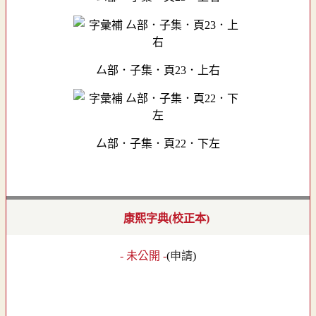
厶部．子集．頁23．上右
厶部．子集．頁22．下左
康熙字典(校正本)
- 未公開 -
(
申請
)