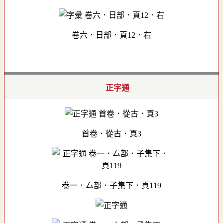
卷六．日部．頁12．右
正字通
首卷．從古．頁3
卷一．厶部．子集下．頁119