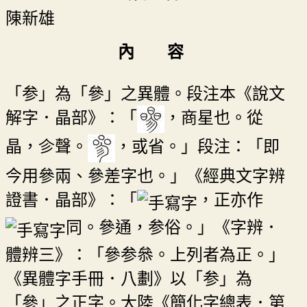
陳新雄
內 容
「参」為「參」之異體。段注本《說文
解字．晶部》：「
，商星也。從
晶，㐱聲。
，或省。」段注：「即
今用參兩、參差字也。」《經典文字辨
證書．晶部》：「
，正亦作
同。參通，参俗。」《字辨．
體辨三》：「參参叅。上列者為正。」
《異體字手冊．八劃》以「参」為
「參」之正字。大陸《簡化字總表．第