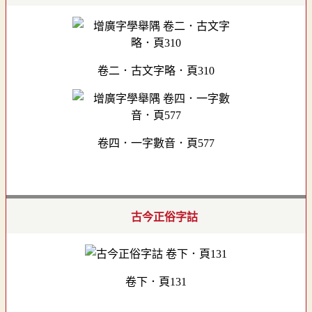
卷二．古文字略．頁310
卷四．一字數音．頁577
古今正俗字詁
卷下．頁131