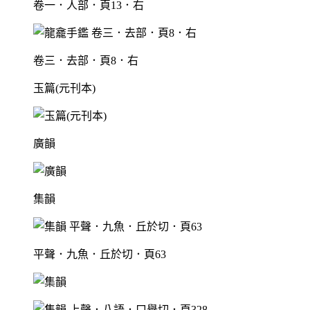
卷一．人部．頁13．右
卷三．去部．頁8．右
玉篇(元刊本)
廣韻
集韻
平聲．九魚．丘於切．頁63