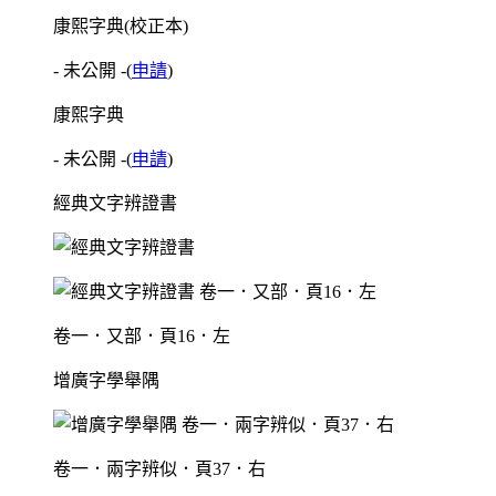
康熙字典(校正本)
- 未公開 -
(
申請
)
康熙字典
- 未公開 -
(
申請
)
經典文字辨證書
卷一．又部．頁16．左
增廣字學舉隅
卷一．兩字辨似．頁37．右