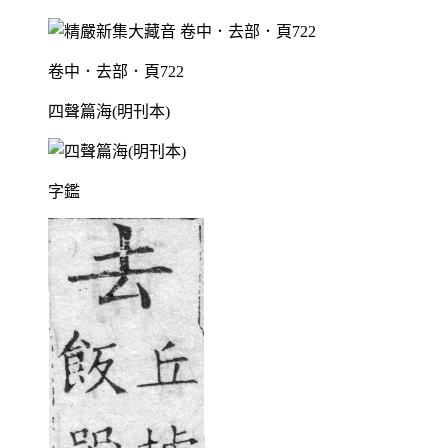
卷中．去部．頁722
四聲篇海(明刊本)
字鑑