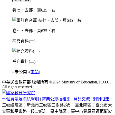
卷七．去部．頁635．右
卷七．去部．頁635．右
補充資料(一)
補充資料(二)
- 未公開 -
(
申請
)
中華民國教育部 版權所有 ©2024 Ministry of Education, R.O.C.
All rights reserved.
:::
個資法及隱私聲明
|
辭典公眾授權網
|
意見交流
|
網網相連
三峽總院區：新北市三峽區三樹路2號
臺北院區：臺北市大
安區和平東路一段179號
臺中院區：臺中市豐原區師範街67