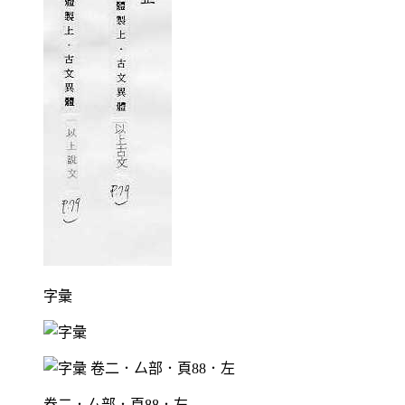
字彙
卷二．厶部．頁88．左