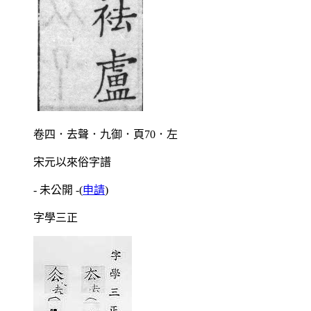
卷四．去聲．九御．頁70．左
宋元以來俗字譜
- 未公開 -
(
申請
)
字學三正