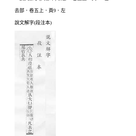
去部．卷五上．頁9．左
說文解字(段注本)