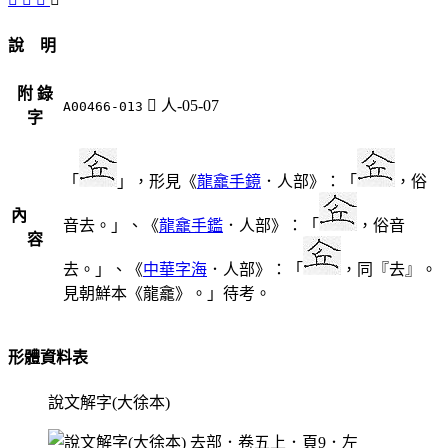
說 明
附 錄
󰪐
人-05-07
A00466-013
字
「
」，形見《
龍龕手鏡
．人部》：「
，俗
內
音去。」、《
龍龕手鑑
．人部》：「
，俗音
容
去。」、《
中華字海
．人部》：「
，同『去』。
見朝鮮本《龍龕》。」待考。
形體資料表
說文解字(大徐本)