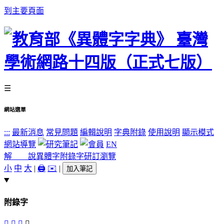
到主要頁面
☰
網站選單
:::
最新消息
常見問題
編輯說明
字典附錄
使用說明
顯示模式
網站導覽
EN
解 說
異體字
附錄字
研訂瀏覽
小
中
大
|
🖨️
✉️
|
加入筆記
附錄字
󰪑
󰪒
󲢴
󰪐