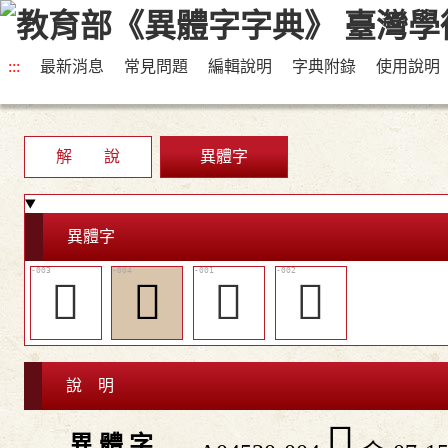
:::
最新消息
常見問題
編輯說明
字典附錄
使用說明
解 說
異體字
異體字
󶥸
󶥹
󶥶
󶥷
說 明
󶥹
異 體 字