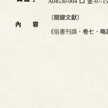
A04530-004
金-07-1
〔關鍵文獻〕
內 容
《
俗書刊誤
．卷七．略