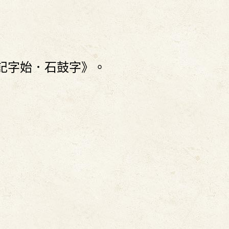
5
記字始．石鼓字》。