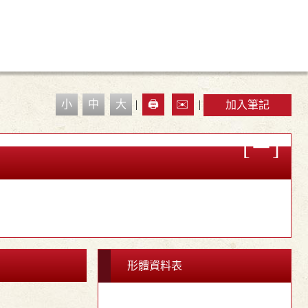
小
中
大
|
🖨️
✉️
|
加入筆記
形體資料表