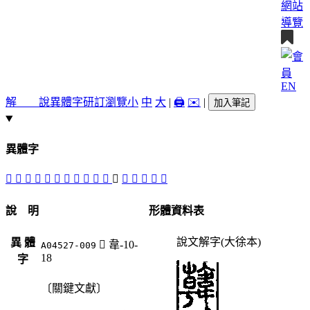
網站
導覽
EN
解 說
異體字
研訂瀏覽
小
中
大
|
🖨️
✉️
|
加入筆記
異體字
󶥜
𡋶
󶥛
󶥟
󶥗
󶥙
󶥕
󶥡
󶥚
󶥣
󶥢
󶥘
𩏑
󶥠
󶥖
󶥞
󶥝
說 明
形體資料表
說文解字(大徐本)
異 體
󶥘
韋-10-
A04527-009
18
字
〔關鍵文獻〕