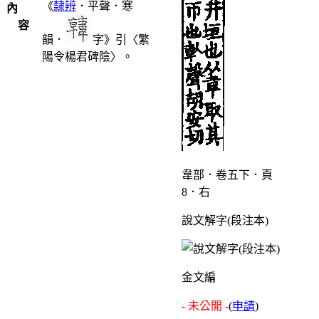
《
隸辨
．平聲．寒
內
容
韻．
字》引〈繁
陽令楊君碑陰〉。
韋部．卷五下．頁
8．右
說文解字(段注本)
金文編
- 未公開 -
(
申請
)