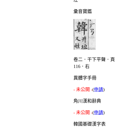
彙音寶鑑
卷二．干下平聲．頁
116．右
異體字手冊
- 未公開 -
(
申請
)
角川漢和辭典
- 未公開 -
(
申請
)
韓國基礎漢字表