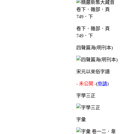
卷下．雜部．頁
749．下
四聲篇海(明刊本)
宋元以來俗字譜
- 未公開 -
(
申請
)
字學三正
字彙