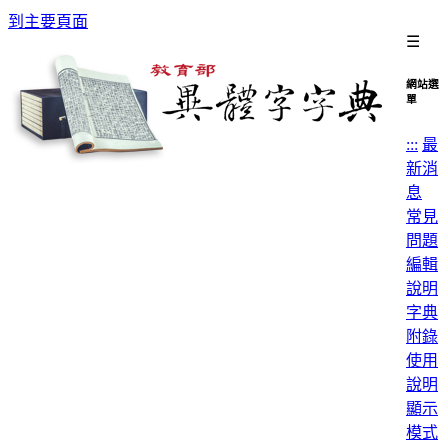
到主要頁面
☰
網站選
單
:::
最
新消
息
常見
問題
編輯
說明
字典
附錄
使用
說明
顯示
模式