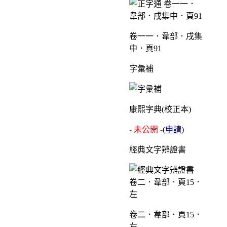
卷一一．韋部．戌集
中．頁91
字彙補
康熙字典(校正本)
- 未公開 -
(
申請
)
經典文字辨證書
卷二．韋部．頁15．
左