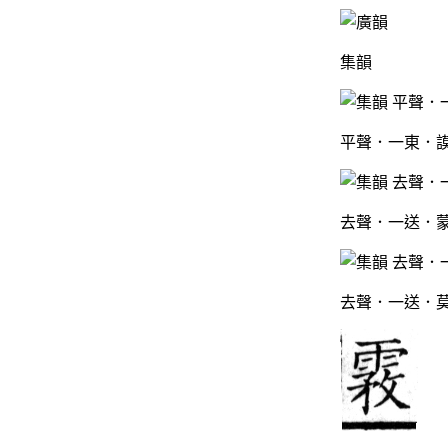
集韻
平聲．一東．謨
去聲．一送．蒙
去聲．一送．莫