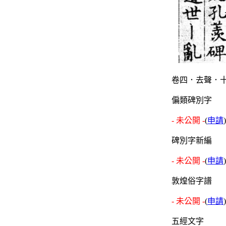
卷四．去聲．十
偏類碑別字
- 未公開 -
(
申請
)
碑別字新編
- 未公開 -
(
申請
)
敦煌俗字譜
- 未公開 -
(
申請
)
五經文字