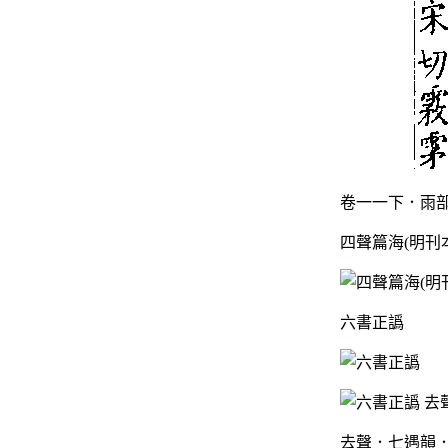
卷一一下．雨部
四聲篇海(明刊
六書正譌
去聲．七遇韻．