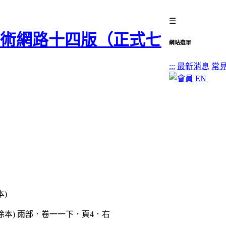
☰
網站選單
:::
最新消息
常
EN
本)