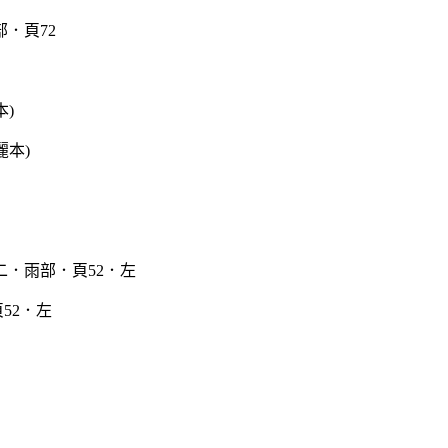
本)
52．左