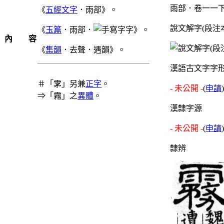
雨部．卷一一下
《
五經文字
．雨部》。
說文解字(段注
《
玉篇
．雨部．
字》。
內 容
《
集韻
．去聲．遇韻》。
漢語古文字字
＃「雺」另兼
正字
。
- 未公開 -
(
申請
)
⇒「霿」之
異體
。
漢隸字源
- 未公開 -
(
申請
)
隸辨