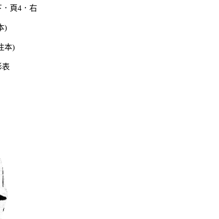
．頁4．右
本)
形表