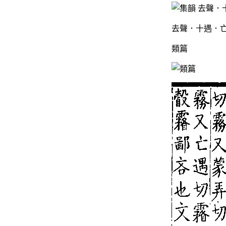
去聲．十遇．亡
類篇