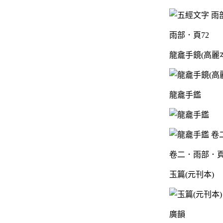
雨部．頁72
龍龕手鏡(高麗
龍龕手鑑
卷二．雨部．頁
玉篇(元刊本)
廣韻