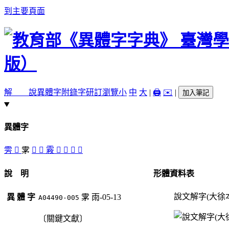
到主要頁面
解 說
異體字
附錄字
研訂瀏覽
小
中
大
|
🖨️
✉️
|
加入筆記
異體字
雱
󶠺
雺
󶠻
󶠹
霚
󶠸
󶠼
󶠷
𩅬
說 明
形體資料表
說文解字(大徐
異 體 字
雺
雨-05-13
A04490-005
〔關鍵文獻〕