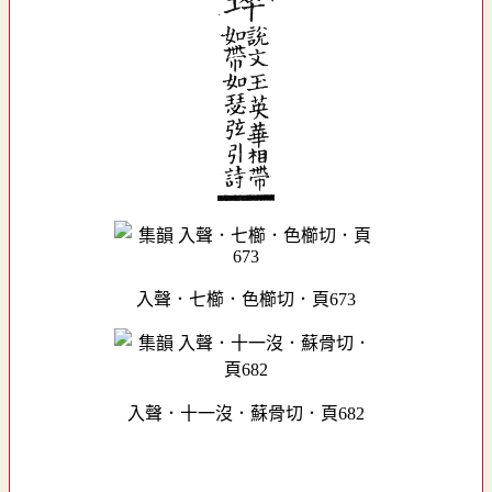
入聲．七櫛．色櫛切．頁673
入聲．十一沒．蘇骨切．頁682