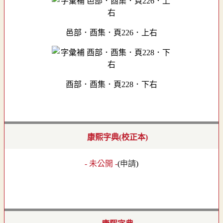
邑部．酉集．頁226．上右
酉部．酉集．頁228．下右
康熙字典(校正本)
- 未公開 -
(
申請
)