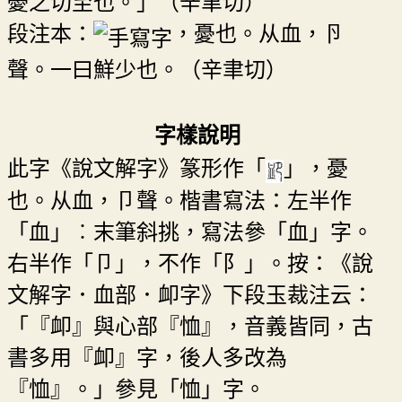
憂之切至也。」（辛聿切）
段注本：
，憂也。从血，卪
聲。一曰鮮少也。（辛聿切）
字樣說明
此字《說文解字》篆形作「
」，憂
也。从血，卩聲。楷書寫法：左半作
「血」︰末筆斜挑，寫法參「血」字。
右半作「卩」，不作「阝」。按：《說
文解字．血部．卹字》下段玉裁注云：
「『卹』與心部『恤』，音義皆同，古
書多用『卹』字，後人多改為
『恤』。」參見「恤」字。