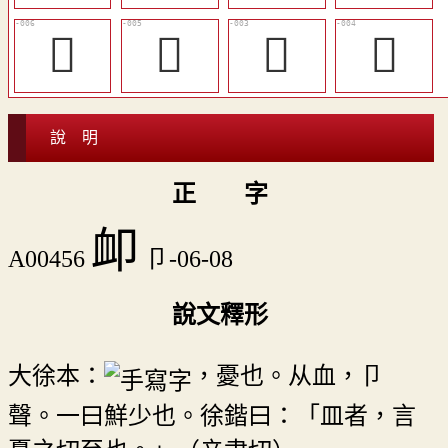
󰨝
󰨜
𨜧
𨟰
說 明
正 字
卹
A00456
卩-06-08
說文釋形
大徐本：
，憂也。从血，卩
聲。一曰鮮少也。徐鍇曰：「皿者，言