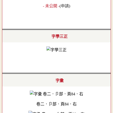
- 未公開 -
(
申請
)
字學三正
字彙
卷二．卩部．頁84．右