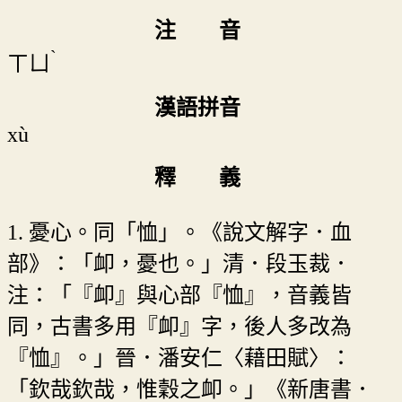
注 音
ˋ
ㄒㄩ
漢語拼音
xù
釋 義
1. 憂心。同「恤」。《說文解字．血
部》：「卹，憂也。」清．段玉裁．
注：「『卹』與心部『恤』，音義皆
同，古書多用『卹』字，後人多改為
『恤』。」晉．潘安仁〈藉田賦〉：
「欽哉欽哉，惟穀之卹。」《新唐書．