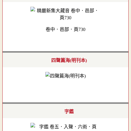
卷中．邑部．頁730
四聲篇海(明刊本)
字鑑