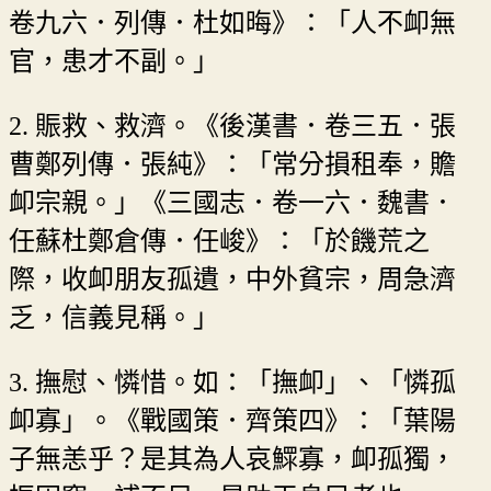
卷九六．列傳．杜如晦》：「人不卹無
官，患才不副。」
2. 賑救、救濟。《後漢書．卷三五．張
曹鄭列傳．張純》：「常分損租奉，贍
卹宗親。」《三國志．卷一六．魏書．
任蘇杜鄭倉傳．任峻》：「於饑荒之
際，收卹朋友孤遺，中外貧宗，周急濟
乏，信義見稱。」
3. 撫慰、憐惜。如：「撫卹」、「憐孤
卹寡」。《戰國策．齊策四》：「葉陽
子無恙乎？是其為人哀鰥寡，卹孤獨，