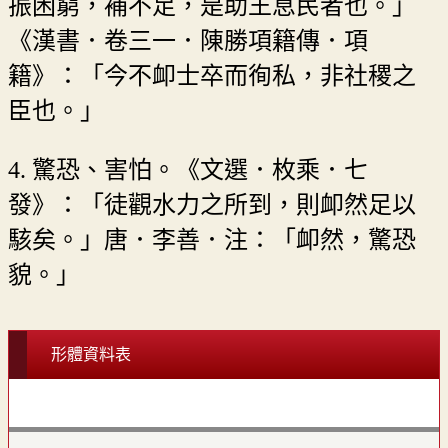
振困窮，補不足，是助王息民者也。」
《漢書．卷三一．陳勝項籍傳．項
籍》：「今不卹士卒而徇私，非社稷之
臣也。」
4. 驚恐、害怕。《文選．枚乘．七
發》：「徒觀水力之所到，則卹然足以
駭矣。」唐．李善．注：「卹然，驚恐
貌。」
形體資料表