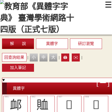
☰
:::
最新消息
常見問題
編輯說明
字典附錄
使用說明
顯示模式
網站導覽
EN
解 說
異體字
研訂瀏覽
回查詢結果
|
小
中
大
|
🖨️
✉️
|
加入筆記
異體字
䘏
賉
󰨞
󰨟