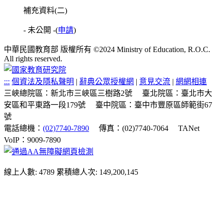
補充資料(二)
- 未公開 -
(
申請
)
中華民國教育部 版權所有 ©2024 Ministry of Education, R.O.C.
All rights reserved.
:::
個資法及隱私聲明
|
辭典公眾授權網
|
意見交流
|
網網相連
三峽總院區：新北市三峽區三樹路2號
臺北院區：臺北市大
安區和平東路一段179號
臺中院區：臺中市豐原區師範街67
號
電話總機：
(02)7740-7890
傳真：(02)7740-7064
TANet
VoIP：9009-7890
線上人數: 4789
累積總人次: 149,200,145