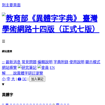
到主要頁面
☰
網站選單
:::
最新消息
常見問題
編輯說明
字典附錄
使用說明
顯示模式
網站導覽
EN
解 說
異體字
研訂瀏覽
小
中
大
|
🖨️
✉️
|
加入筆記
異體字