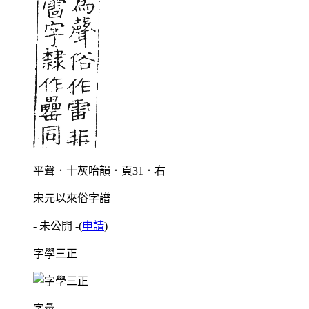
平聲．十灰咍韻．頁31．右
宋元以來俗字譜
- 未公開 -
(
申請
)
字學三正
字彙