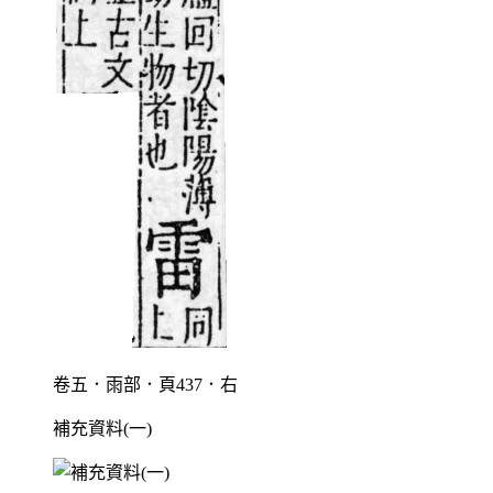
卷五．雨部．頁437．右
補充資料(一)