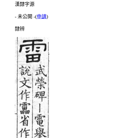
漢隸字源
- 未公開 -
(
申請
)
隸辨