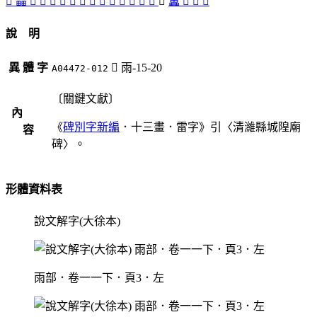
󶟬
畾
𤳳
𤳹
󶟮
𤴌
󶟱
󶟲
󶟯
󶟰
𤴐
𤴑
𩂩
䨓
𩄣
󶟫
靁
󶟪
󶟭
𩇓
說 明
異 體 字
󶟫
雨-15-20
A04472-012
〔關鍵文獻〕
內
《
碑別字新編
．十三畫．雷字》引〈清濰縣城隍廟
容
碑〉。
形體資料表
說文解字(大徐本)
雨部．卷一一下．頁3．左