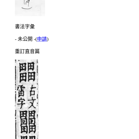
書法字彙
- 未公開 -
(
申請
)
重訂直音篇