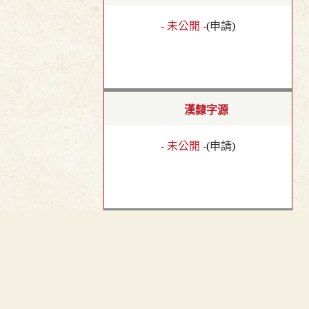
- 未公開 -
(
申請
)
漢隸字源
- 未公開 -
(
申請
)
隸辨
︿
TOP