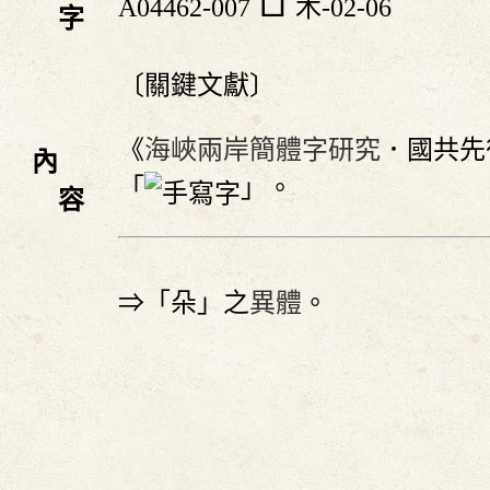
A04462-007
木-02-06
字
〔關鍵文獻〕
《
海峽兩岸簡體字研究
．國共先
內
「
」。
容
⇒「朵」之
異體
。