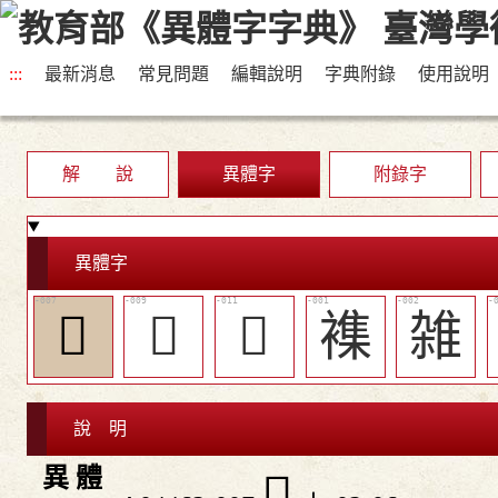
:::
最新消息
常見問題
編輯說明
字典附錄
使用說明
解 說
異體字
附錄字
異體字
󲮸
󶝪
󶝬
襍
雑
說 明
異 體
󲮸