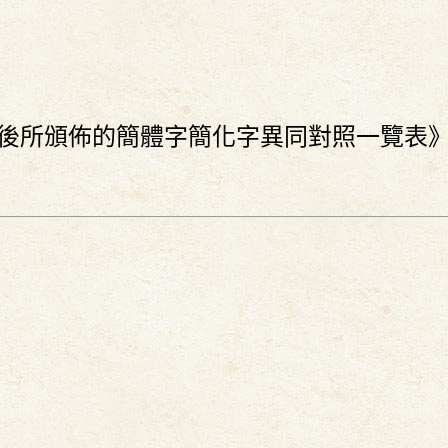
後所頒佈的簡體字簡化字異同對照一覽表