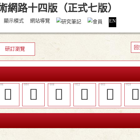
顯示模式
網站導覽
EN
回
研訂瀏覽
󶝨
󶝦
󶝩
󶝭
󶝥
