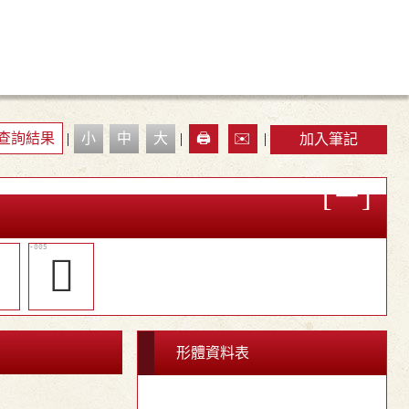
查詢結果
|
小
中
大
|
🖨️
✉️
|
加入筆記

󶝧
形體資料表