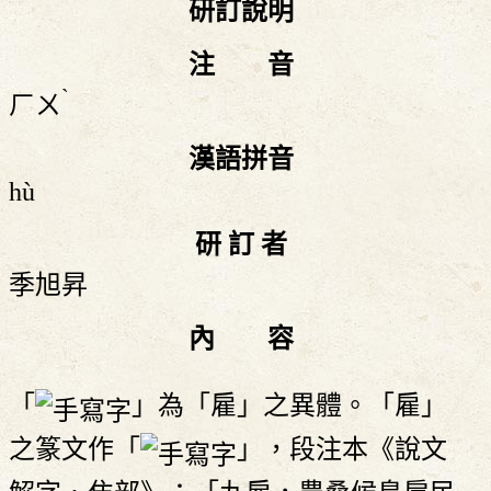
研訂說明
注 音
ˋ
ㄏㄨ
漢語拼音
hù
研 訂 者
季旭昇
內 容
「
」為「雇」之異體。「雇」
之篆文作「
」，段注本《說文