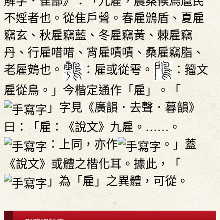
解字．隹部》：「九雇，農桑候鳥扈民
不婬者也。從隹戶聲。春雇鳻盾、夏雇
竊玄、秋雇竊藍、冬雇竊黃、棘雇竊
丹、行雇唶唶、宵雇嘖嘖、桑雇竊脂、
老雇鴳也。
：雇或從雩。
：籀文
雇從鳥。」今楷定通作「雇」。「
」字見《廣韻．去聲．暮韻》
曰：「雇：《說文》九雇。……。
：上同，亦作
。」蓋
《說文》或體之楷化耳。據此，「
」為「雇」之異體，可從。