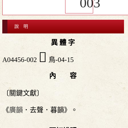
說 明
異 體 字
𩿇
A04456-002
鳥-04-15
內 容
〔關鍵文獻〕
《
廣韻
．去聲．暮韻》。