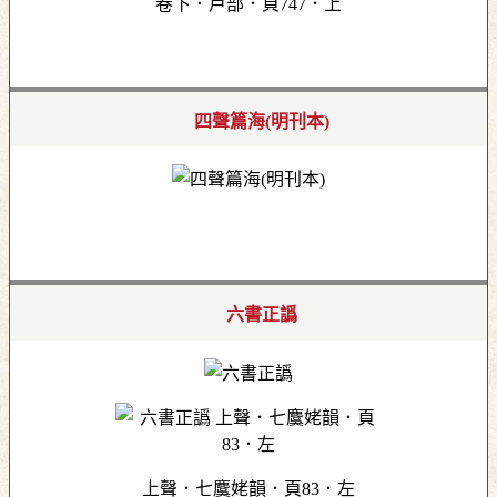
卷下．戶部．頁747．上
四聲篇海(明刊本)
六書正譌
上聲．七麌姥韻．頁83．左