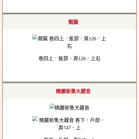
類篇
卷四上．隹部．頁126．上右
精嚴新集大藏音