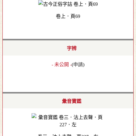
卷上．頁69
字辨
- 未公開 -
(
申請
)
彙音寶鑑