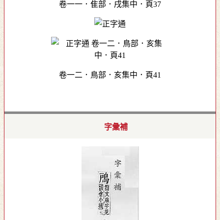
卷一一．隹部．戌集中．頁37
卷一二．鳥部．亥集中．頁41
字彙補