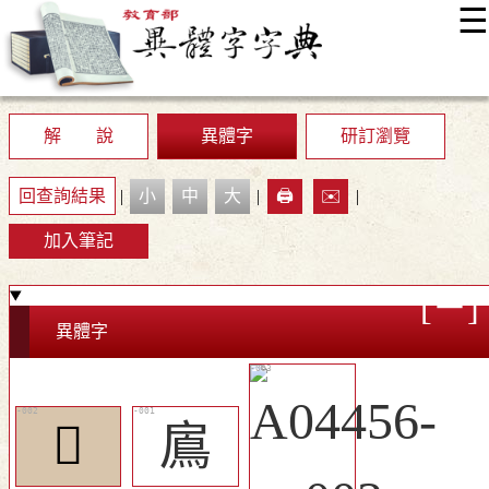
☰
:::
最新消息
常見問題
編輯說明
字典附錄
使用說明
顯示模式
網站導覽
EN
解 說
異體字
研訂瀏覽
回查詢結果
|
小
中
大
|
🖨️
✉️
|
加入筆記
異體字
𩿇
鳸