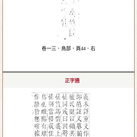
卷一三．鳥部．頁44．右
正字通