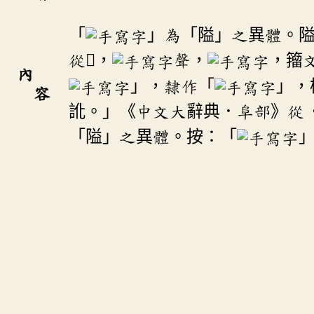
「
」為「隘」之異體。隘
從𨺅，
聲，
，籀
內
」，隸作「
」，
容
訛。」《中文大辭典．阜部》從
「隘」之異體。按：「