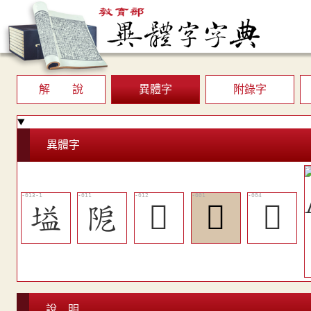
解 說
異體字
附錄字
異體字
塧
阸
󶚬
𨻹
󶚦
說 明