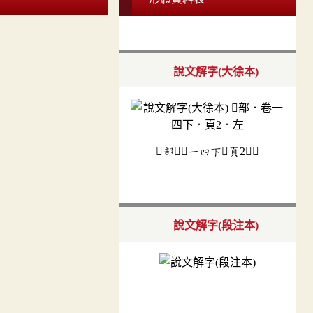
說文解字(大徐本)
𨺅部．卷一四下．頁2．左
說文解字(段注本)