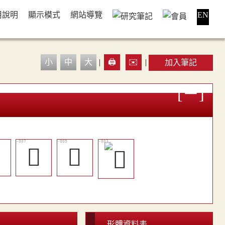
用說明
顯示模式
網站導覽
EN
小
中
大
|
🖨️
✉️
|
加入筆記

󶚨
󶚪
形體資料表