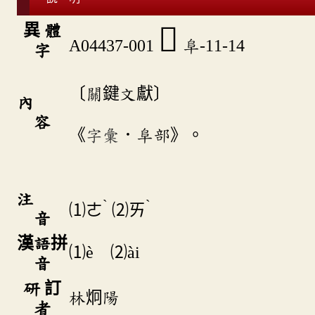
異 體
𨻹
A04437-001
阜-11-14
字
〔關鍵文獻〕
內
容
《
字彙
．阜部》。
注
ˋ
ˋ
⑴
ㄜ
⑵
ㄞ
音
漢語拼
⑴è ⑵ài
音
研 訂
林炯陽
者