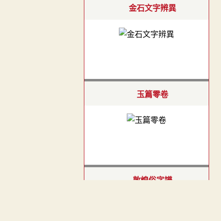
金石文字辨異
玉篇零卷
敦煌俗字譜
- 未公開 -
(
申請
)