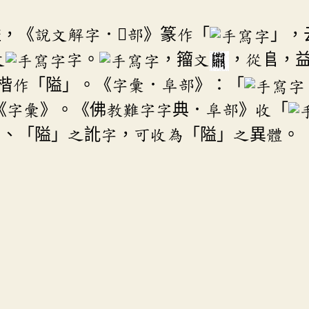
，《說文解字．𨺅部》篆作「
」，
文
字。
，籀文
，從𨸏，
楷作「隘」。《字彙．阜部》：「
《字彙》。《佛教難字字典．阜部》收「
」、「隘」之訛字，可收為「隘」之異體。