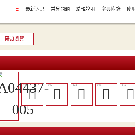
:::
最新消息
常見問題
編輯說明
字典附錄
使
研訂瀏覽
󶚩
𨽪
󶚫
󶚧
