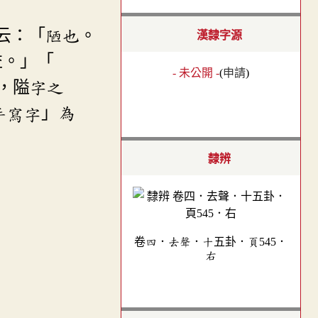
云：「陋也。
漢隸字源
益。」「
- 未公開 -
(
申請
)
，隘字之
」為
隸辨
卷四．去聲．十五卦．頁545．
右