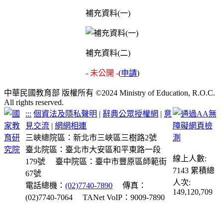
補充資料(一)
補充資料(二)
- 未公開 -
(
申請
)
中華民國教育部 版權所有 ©2024 Ministry of Education, R.O.C.
All rights reserved.
:::
個資法及隱私聲明
|
辭典公眾授權網
|
意
見交流
|
網網相連
三峽總院區：新北市三峽區三樹路2號
臺北院區：臺北市大安區和平東路一段
線上人數:
179號
臺中院區：臺中市豐原區師範街
7143
累積總
67號
人次:
電話總機：
(02)7740-7890
傳真：
149,120,709
(02)7740-7064
TANet VoIP：9009-7890