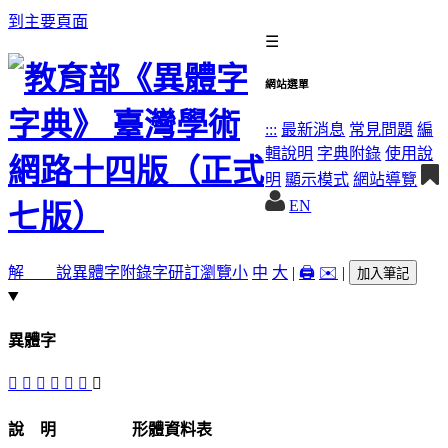
到主要頁面
☰
網站選單
:::
最新消息
常見問題
編
輯說明
字典附錄
使用說
明
顯示模式
網站導覽
EN
解 說
異體字
附錄字
研訂瀏覽
小
中
大
|
🖨️
✉️
|
加入筆記
異體字
󰥊
󰧮
󰧬
𠨬
𠂬
巵
󰧭
說 明
形體資料表