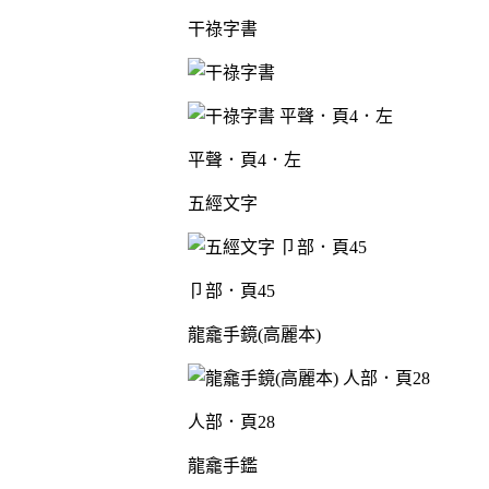
干祿字書
平聲．頁4．左
五經文字
卩部．頁45
龍龕手鏡(高麗本)
人部．頁28
龍龕手鑑