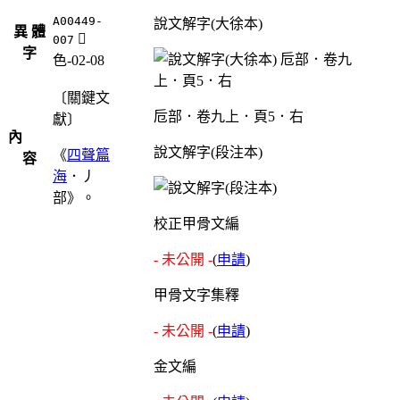
A00449-
說文解字(大徐本)
異 體
󰧭
007
字
色-02-08
〔關鍵文
卮部．卷九上．頁5．右
獻〕
內
說文解字(段注本)
《
四聲篇
容
海
．丿
部》。
校正甲骨文編
- 未公開 -
(
申請
)
甲骨文字集釋
- 未公開 -
(
申請
)
金文編