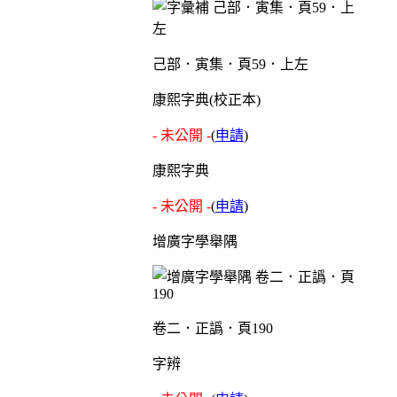
己部．寅集．頁59．上左
康熙字典(校正本)
- 未公開 -
(
申請
)
康熙字典
- 未公開 -
(
申請
)
增廣字學舉隅
卷二．正譌．頁190
字辨