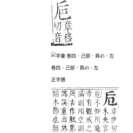
卷四．己部．頁45．左
正字通