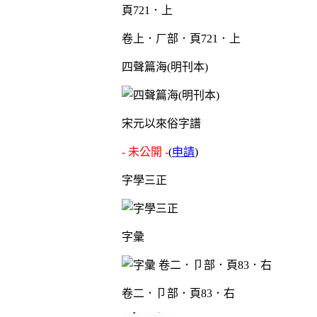
卷上．ㄏ部．頁721．上
四聲篇海(明刊本)
宋元以來俗字譜
- 未公開 -
(
申請
)
字學三正
字彙
卷二．卩部．頁83．右