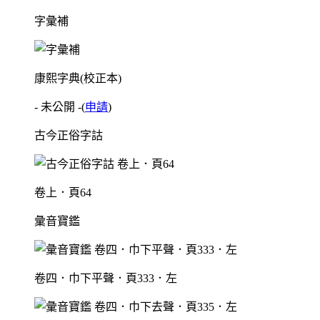
字彙補
康熙字典(校正本)
- 未公開 -
(
申請
)
古今正俗字詁
卷上．頁64
彙音寶鑑
卷四．巾下平聲．頁333．左