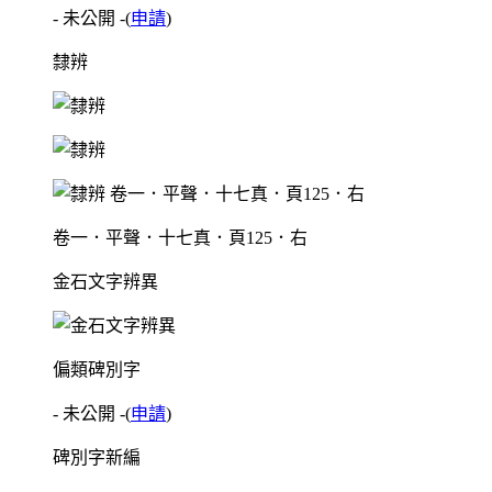
- 未公開 -
(
申請
)
隸辨
卷一．平聲．十七真．頁125．右
金石文字辨異
偏類碑別字
- 未公開 -
(
申請
)
碑別字新編