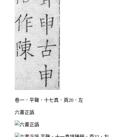
卷一．平聲．十七真．頁20．左
六書正譌