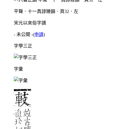
平聲．十一真諄臻韻．頁32．左
宋元以來俗字譜
- 未公開 -
(
申請
)
字學三正
字彙