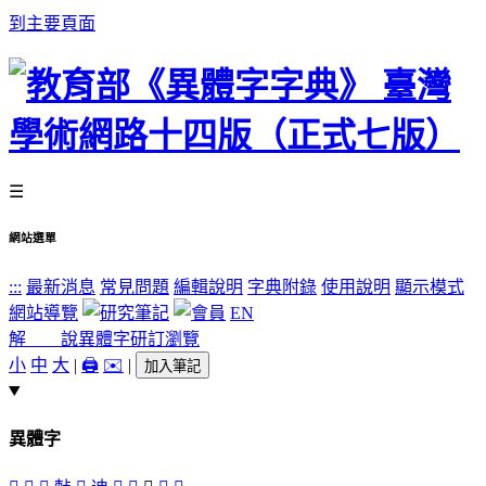
到主要頁面
☰
網站選單
:::
最新消息
常見問題
編輯說明
字典附錄
使用說明
顯示模式
網站導覽
EN
解 說
異體字
研訂瀏覽
小
中
大
|
🖨️
✉️
|
加入筆記
異體字