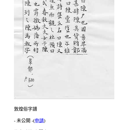
敦煌俗字譜
- 未公開 -
(
申請
)