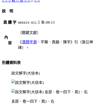
𢽬
敶
󶘫
軙
𨊴
迧
󶘬
𨸬
󶘭
󶘪
𨻰
說 明
異 體 字
󶘭
阜-08-13
A04423-011
〔關鍵文獻〕
內
《
漢隸字源
．平聲．真韻．陳字》引〈張公神
容
碑〉。
形體資料表
說文解字(大徐本)
𨸏部．卷一四下．頁2．右