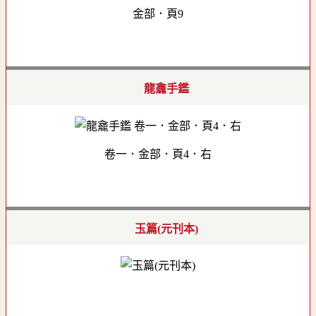
金部．頁9
龍龕手鑑
卷一．金部．頁4．右
玉篇(元刊本)