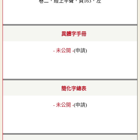
卷二．經上平聲．頁163．左
異體字手冊
- 未公開 -
(
申請
)
簡化字總表
- 未公開 -
(
申請
)