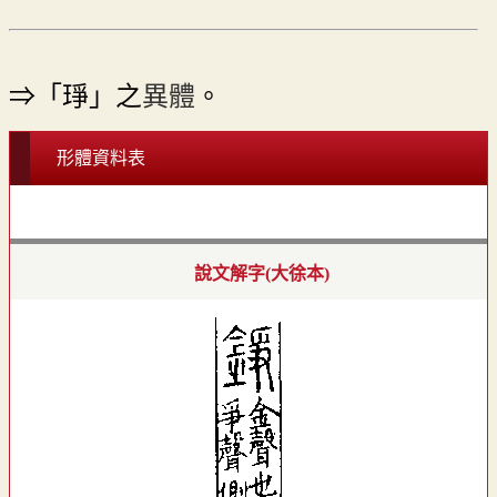
⇒「琤」之
異體
。
形體資料表
說文解字(大徐本)