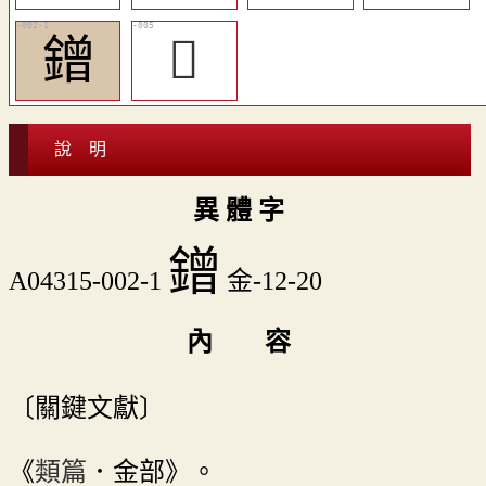
鏳
𨭗
說 明
異 體 字
鏳
A04315-002-1
金-12-20
內 容
〔關鍵文獻〕
《
類篇
．金部》。