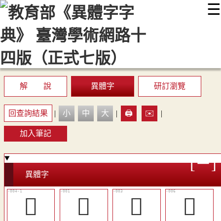
☰
:::
最新消息
常見問題
編輯說明
字典附錄
使用說明
顯示模式
網站導覽
EN
解 說
異體字
研訂瀏覽
回查詢結果
|
小
中
大
|
🖨️
✉️
|
加入筆記
異體字
󶏯
󶏮
󸂃
󶏰