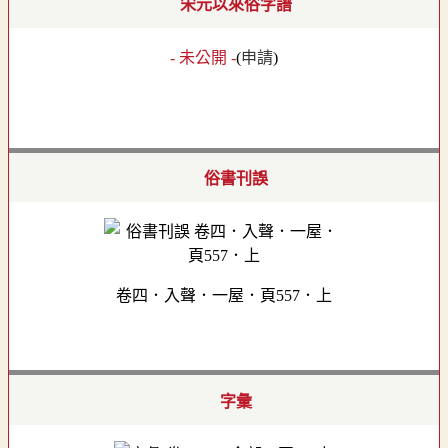
宋元以來俗字譜
- 未公開 -
(
申請
)
俗書刊誤
卷四．入聲．一屋．頁557．上
字彙