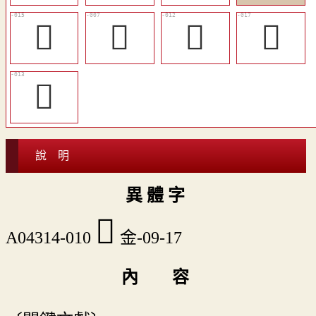
󶏬
󶏧
󶏪
󶏭
󶏫
說 明
異 體 字
󶏨
A04314-010
金-09-17
內 容