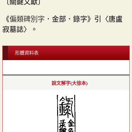
〔關鍵文獻〕
《
偏類碑別字
．金部．錄字》引〈唐盧
寂墓誌〉。
形體資料表
說文解字(大徐本)