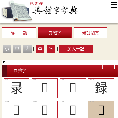
☰
:::
最新消息
常見問題
編輯說明
字典附錄
使用說明
顯示模式
網站導覽
EN
解 說
異體字
研訂瀏覽
小
中
大
|
🖨️
✉️
|
加入筆記
異體字
录
𧧱
󶏤
録
󶏦
󶏥
󶏩
󶏨