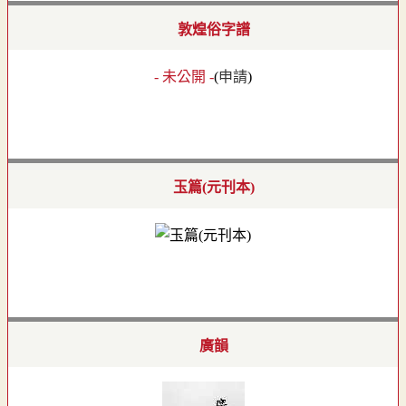
敦煌俗字譜
- 未公開 -
(
申請
)
玉篇(元刊本)
廣韻