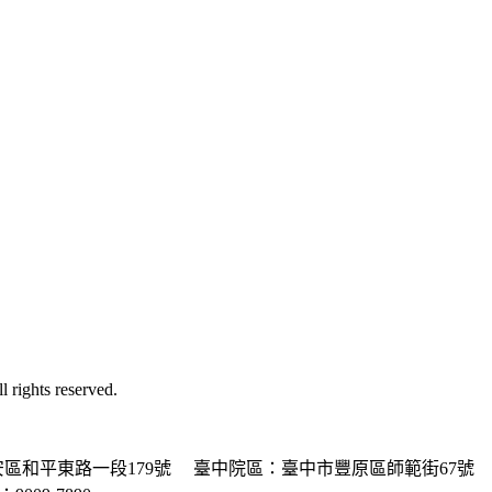
ghts reserved.
區和平東路一段179號
臺中院區：臺中市豐原區師範街67號