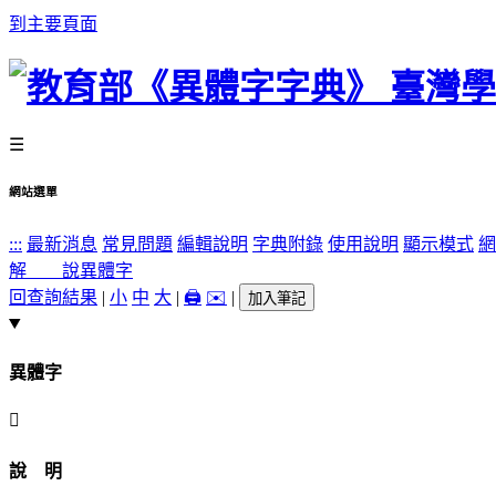
到主要頁面
☰
網站選單
:::
最新消息
常見問題
編輯說明
字典附錄
使用說明
顯示模式
網
解 說
異體字
回查詢結果
|
小
中
大
|
🖨️
✉️
|
加入筆記
異體字
󶎅
說 明