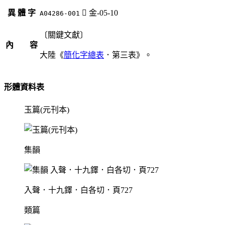
異 體 字
󶎅
金-05-10
A04286-001
〔關鍵文獻〕
內 容
大陸《
簡化字總表
．第三表》。
形體資料表
玉篇(元刊本)
集韻
入聲．十九鐸．白各切．頁727
類篇