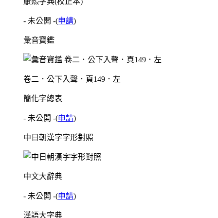
康熙字典(校正本)
- 未公開 -
(
申請
)
彙音寶鑑
卷二．公下入聲．頁149．左
簡化字總表
- 未公開 -
(
申請
)
中日朝漢字字形對照
中文大辭典
- 未公開 -
(
申請
)
漢語大字典