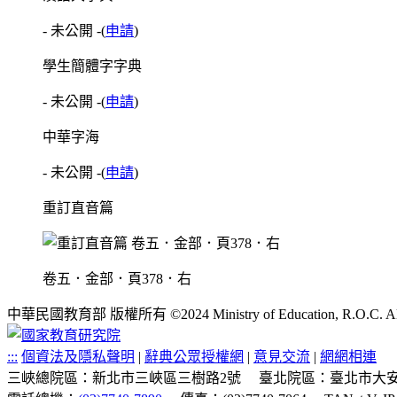
- 未公開 -
(
申請
)
學生簡體字字典
- 未公開 -
(
申請
)
中華字海
- 未公開 -
(
申請
)
重訂直音篇
卷五．金部．頁378．右
中華民國教育部 版權所有 ©2024 Ministry of Education, R.O.C. All ri
:::
個資法及隱私聲明
|
辭典公眾授權網
|
意見交流
|
網網相連
三峽總院區：新北市三峽區三樹路2號
臺北院區：臺北市大安