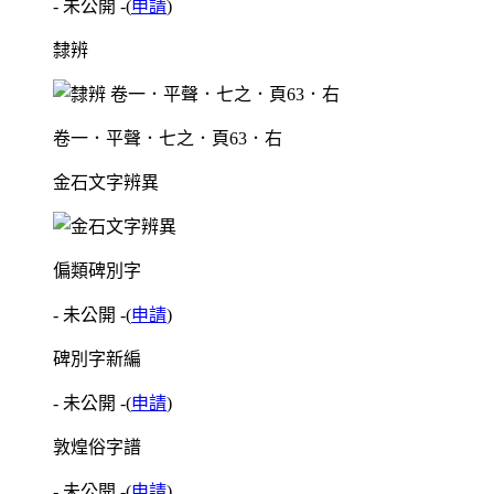
- 未公開 -
(
申請
)
隸辨
卷一．平聲．七之．頁63．右
金石文字辨異
偏類碑別字
- 未公開 -
(
申請
)
碑別字新編
- 未公開 -
(
申請
)
敦煌俗字譜
- 未公開 -
(
申請
)