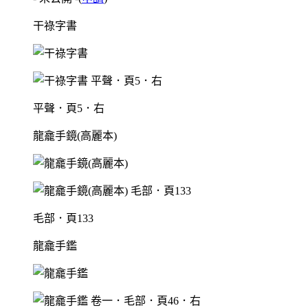
干祿字書
平聲．頁5．右
龍龕手鏡(高麗本)
毛部．頁133
龍龕手鑑