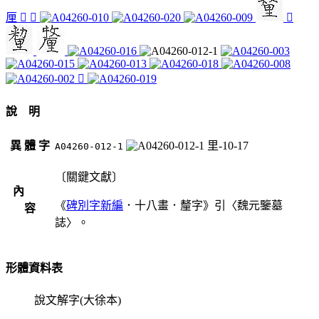
厘
𡪂
𣯕
𨤭
𨤺
說 明
異 體 字
里-10-17
A04260-012-1
〔關鍵文獻〕
內
《
碑別字新編
．十八畫．釐字》引〈魏元鑒墓
容
誌〉。
形體資料表
說文解字(大徐本)