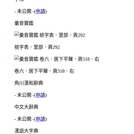
- 未公開 -
(
申請
)
彙音寶鑑
檢字表．里部．頁292
卷六．居下平聲．頁518．右
角川漢和辭典
- 未公開 -
(
申請
)
中文大辭典
- 未公開 -
(
申請
)
漢語大字典