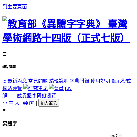
到主要頁面
☰
網站選單
:::
最新消息
常見問題
編輯說明
字典附錄
使用說明
顯示模式
網站導覽
EN
解 說
異體字
研訂瀏覽
小
中
大
|
🖨️
✉️
|
加入筆記
異體字