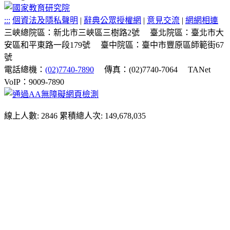
:::
個資法及隱私聲明
|
辭典公眾授權網
|
意見交流
|
網網相連
三峽總院區：新北市三峽區三樹路2號
臺北院區：臺北市大
安區和平東路一段179號
臺中院區：臺中市豐原區師範街67
號
電話總機：
(02)7740-7890
傳真：(02)7740-7064
TANet
VoIP：9009-7890
線上人數: 2846
累積總人次: 149,678,035