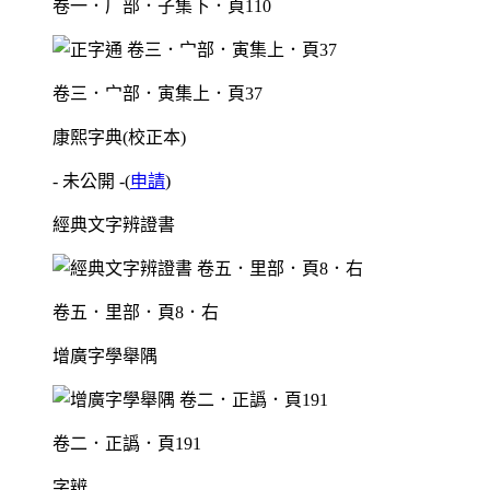
卷一．厂部．子集下．頁110
卷三．宀部．寅集上．頁37
康熙字典(校正本)
- 未公開 -
(
申請
)
經典文字辨證書
卷五．里部．頁8．右
增廣字學舉隅
卷二．正譌．頁191
字辨